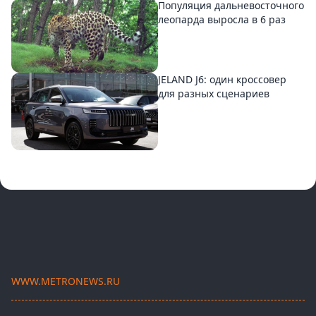
Популяция дальневосточного
леопарда выросла в 6 раз
JELAND J6: один кроссовер
для разных сценариев
WWW.METRONEWS.RU