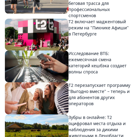
беговая трасса для
профессиональных
спортсменов
Т2 включает маджентовый
режим на "Пикнике Афиши"
в Петербурге
Исследование ВТБ:
ежемесячная смена
категорий кешбэка создает
волны спроса
Т2 перезапускает программу
"Выгодно вместе" – теперь и
для абонентов других
операторов
Зубры в онлайне: Т2
оцифровал места отдыха и
наблюдения за дикими
животными в Ленобласти