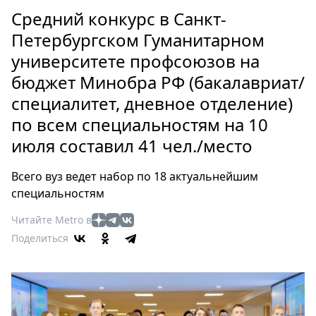
Петербург
Средний конкурс в Санкт-
Россия
Петербургском Гуманитарном
Мир
университете профсоюзов на
Здоровье
бюджет Минобра РФ (бакалавриат/
Еда
Туризм
специалитет, дневное отделение)
Мода
по всем специальностям на 10
Театр
июля составил 41 чел./место
Кино
Всего вуз ведет набор по 18 актуальнейшим
Афиша
специальностям
Книги
Выставки
Читайте Metro в
Пресс-
Поделиться
релизы
О
Metro
Стримы