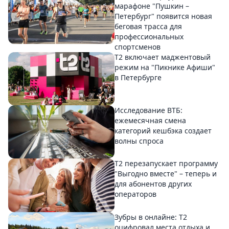
марафоне "Пушкин –
Петербург" появится новая
беговая трасса для
профессиональных
спортсменов
Т2 включает маджентовый
режим на "Пикнике Афиши"
в Петербурге
Исследование ВТБ:
ежемесячная смена
категорий кешбэка создает
волны спроса
Т2 перезапускает программу
"Выгодно вместе" – теперь и
для абонентов других
операторов
Зубры в онлайне: Т2
оцифровал места отдыха и