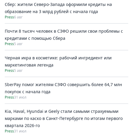
Сбер: жители Северо-Запада оформили кредиты на
образование на 3 млрд рублей с начала года
Press
6 авг
Почти 8 тысяч человек в СЗФО решили свои проблемы с
кредитами с помощью Сбера
Press
5 авг
Черная икра в косметике: рабочий ингредиент или
маркетинговая легенда
Press
5 авг
SberPay помог жителям СЗФО совершить более 64,7 млн
покупок c начала года
Press
31 июл
Kia, Haval, Hyundai и Geely стали самыми страхуемыми
марками по каско в Санкт-Петербурге по итогам первого
квартала 2026-го
Press
31 июл