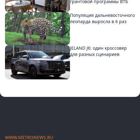
грантовой программы ВТБ
Популяция дальневосточного
леопарда выросла в 6 раз
JELAND J6: один кроссовер
для разных сценариев
WWW.METRONEWS.RU