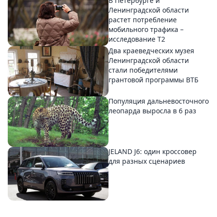
В Петербурге и
Ленинградской области
растет потребление
мобильного трафика –
исследование T2
Два краеведческих музея
Ленинградской области
стали победителями
грантовой программы ВТБ
Популяция дальневосточного
леопарда выросла в 6 раз
JELAND J6: один кроссовер
для разных сценариев