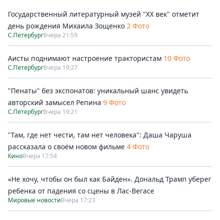
Государственный литературный музей "ХХ век" отметит
день рождения Михаила Зощенко
2 Фото
С.Петербург
Вчера 21:59
Аисты поднимают настроение трактористам
10 Фото
С.Петербург
Вчера 19:27
"Пенаты" без экспонатов: уникальный шанс увидеть
авторский замысел Репина
9 Фото
С.Петербург
Вчера 19:21
"Там, где нет чести, там нет человека": Даша Чаруша
рассказала о своём новом фильме
4 Фото
Кино
Вчера 17:54
«Не хочу, чтобы он был как Байден». Дональд Трамп уберег
ребенка от падения со сцены в Лас-Вегасе
Мировые новости
Вчера 17:23