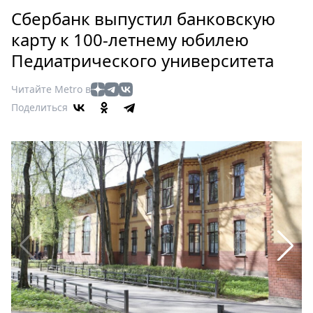
Петербург
Сбербанк выпустил банковскую
Россия
карту к 100-летнему юбилею
Мир
Педиатрического университета
Здоровье
Еда
Читайте Metro в
Туризм
Поделиться
Мода
Театр
Кино
Афиша
Книги
Выставки
Пресс-
релизы
О
Metro
Стримы