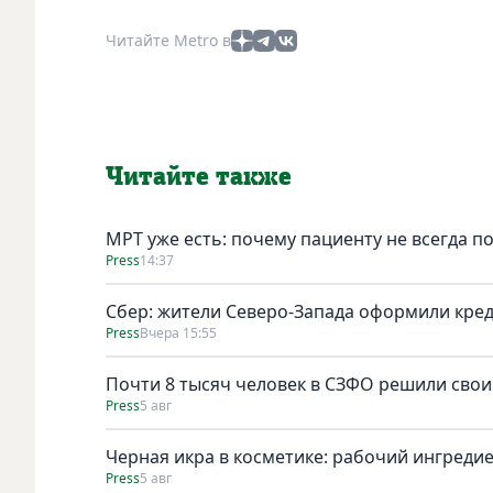
Читайте Metro в
Читайте также
МРТ уже есть: почему пациенту не всегда п
Press
14:37
Сбер: жители Северо-Запада оформили кред
Press
Вчера 15:55
Почти 8 тысяч человек в СЗФО решили сво
Press
5 авг
Черная икра в косметике: рабочий ингреди
Press
5 авг