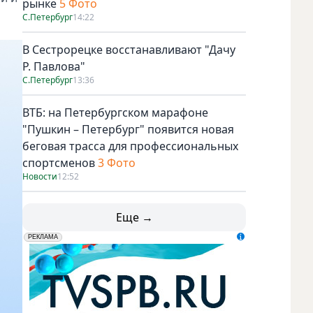
рынке
5 Фото
С.Петербург
14:22
В Сестрорецке восстанавливают "Дачу
Р. Павлова"
С.Петербург
13:36
ВТБ: на Петербургском марафоне
"Пушкин – Петербург" появится новая
беговая трасса для профессиональных
спортсменов
3 Фото
Новости
12:52
Еще →
erid: LdtCK5udn
АО "ГАТР", ИНН: 7841320717
РЕКЛАМА