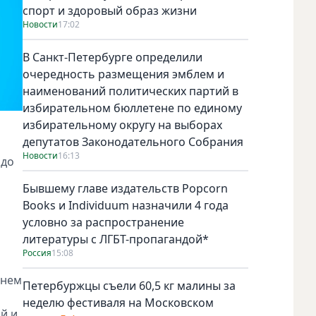
спорт и здоровый образ жизни
Новости
17:02
В Санкт-Петербурге определили
очередность размещения эмблем и
наименований политических партий в
избирательном бюллетене по единому
избирательному округу на выборах
депутатов Законодательного Собрания
Новости
16:13
 до
Бывшему главе издательств Popcorn
Books и Individuum назначили 4 года
условно за распространение
литературы с ЛГБТ-пропагандой*
Россия
15:08
днем
Петербуржцы съели 60,5 кг малины за
неделю фестиваля на Московском
й и