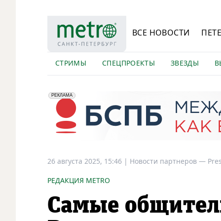
ВСЕ НОВОСТИ
ПЕТ
СТРИМЫ
СПЕЦПРОЕКТЫ
ЗВЕЗДЫ
В
erid: 2VfnxyFybV5
ПАО "Банк "Санкт-Петербург", ИНН: 7831000027
РЕКЛАМА
26 августа 2025, 15:46
|
Новости партнеров —
Pre
РЕДАКЦИЯ METRO
Самые общител