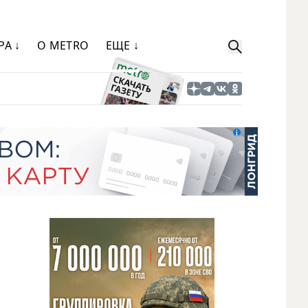
РА ↓
О METRO
ЕЩЕ ↓