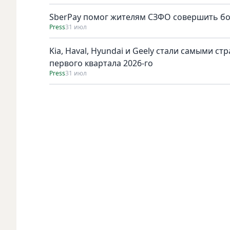
SberPay помог жителям СЗФО совершить бол
Press
31 июл
Kia, Haval, Hyundai и Geely стали самыми с
первого квартала 2026-го
Press
31 июл