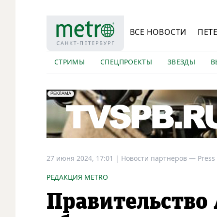
ВСЕ НОВОСТИ
ПЕТ
СТРИМЫ
СПЕЦПРОЕКТЫ
ЗВЕЗДЫ
В
erid: LdtCK5Efv
АО "ГАТР", ИНН: 7841320717
РЕКЛАМА
27 июня 2024, 17:01
|
Новости партнеров —
Press
РЕДАКЦИЯ METRO
Правительство 