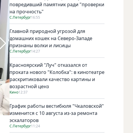
повредивший памятник ради "проверки
на прочность"
С.Петербург
16:55
Главной природной угрозой для
домашних кошек на Северо-Западе
признаны волки и лисицы
С.Петербург
14:27
Красноярский "Луч" отказался от
проката нового "Колобка": в кинотеатре
раскритиковали качество картины и
возрастной ценз
Кино
12:37
График работы вестибюля "Чкаловской"
изменится с 10 августа из-за ремонта
эскалаторов
Фото: пресс-служба Северо-Западного банка Сбербанка.
С.Петербург
11:24