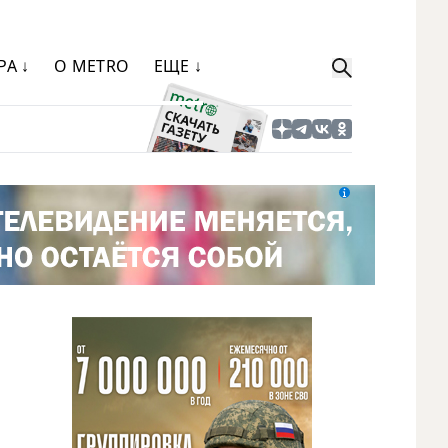
РА ↓
О METRO
ЕЩЕ ↓