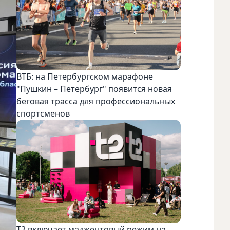
ВТБ: на Петербургском марафоне
"Пушкин – Петербург" появится новая
беговая трасса для профессиональных
спортсменов
Т2 включает маджентовый режим на