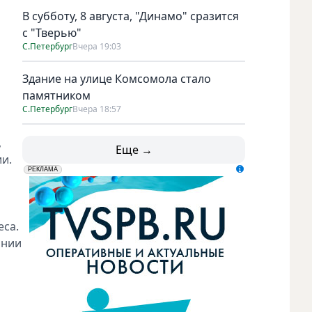
В субботу, 8 августа, "Динамо" сразится
с "Тверью"
С.Петербург
Вчера 19:03
Здание на улице Комсомола стало
памятником
С.Петербург
Вчера 18:57
,
Еще →
ии.
erid: LdtCK5udn
АО "ГАТР", ИНН: 7841320717
РЕКЛАМА
еса.
ании