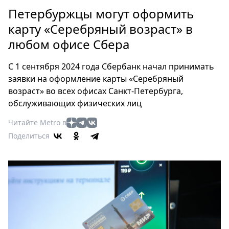
Петербург
Петербуржцы могут оформить
Россия
карту «Серебряный возраст» в
Мир
любом офисе Сбера
Здоровье
Еда
С 1 сентября 2024 года Сбербанк начал принимать
Туризм
заявки на оформление карты «Серебряный
Мода
возраст» во всех офисах Санкт-Петербурга,
Театр
обслуживающих физических лиц
Кино
Читайте Metro в
Афиша
Поделиться
Книги
Выставки
Пресс-
релизы
О
Metro
Стримы