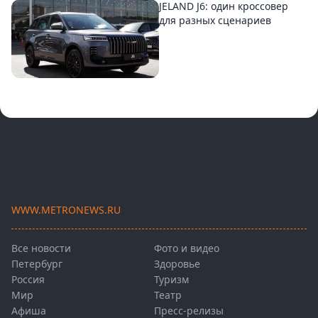
JELAND J6: один кроссовер
для разных сценариев
WWW.METRONEWS.RU
Все новости
Фото и видео
Петербург
Здоровье
Россия
Туризм
Мир
Театр
Афиша
Пресс-релизы