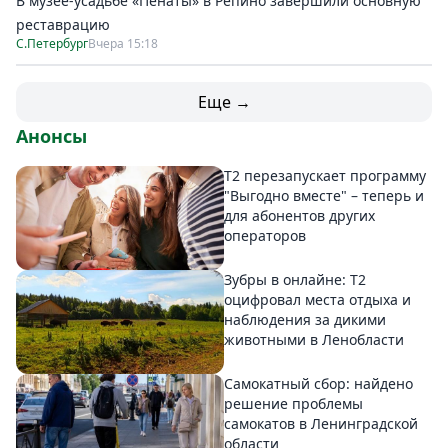
В музее-усадьбе «Пенаты» в Репино завершили основную
реставрацию
С.Петербург
Вчера 15:18
Еще →
Анонсы
Т2 перезапускает программу
"Выгодно вместе" – теперь и
для абонентов других
операторов
Зубры в онлайне: Т2
оцифровал места отдыха и
наблюдения за дикими
животными в Ленобласти
Самокатный сбор: найдено
решение проблемы
самокатов в Ленинградской
области