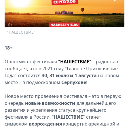
Спецпроекты
Звезды
Выборы
2026
"НАШЕСТВИЕ".
Скачай
Metro
18+
Оргкомитет фестиваля
"
НАШЕСТВИЕ
"
с радостью
сообщает, что в 2021 году "Главное Приключение
Года" состоится
30, 31 июля и 1 августа
на новом
месте – в подмосковном
Серпухове
!
Новое место проведения фестиваля – это в первую
очередь
новые возможности
для дальнейшего
развития и укрепления статуса крупнейшего
фестиваля в России. "
НАШЕСТВИЕ
" станет
символом
возрождения
концертно-зрелищной и