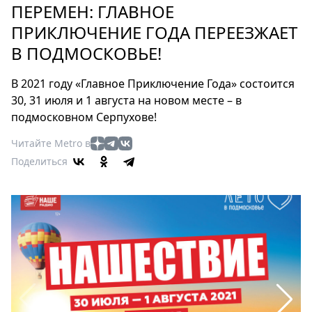
Петербург
ПЕРЕМЕН: ГЛАВНОЕ
Россия
ПРИКЛЮЧЕНИЕ ГОДА ПЕРЕЕЗЖАЕТ
Мир
В ПОДМОСКОВЬЕ!
Здоровье
Еда
В 2021 году «Главное Приключение Года» состоится
Туризм
30, 31 июля и 1 августа на новом месте – в
Мода
подмосковном Серпухове!
Театр
Читайте Metro в
Кино
Поделиться
Афиша
Книги
Выставки
Пресс-
релизы
О
Metro
Стримы