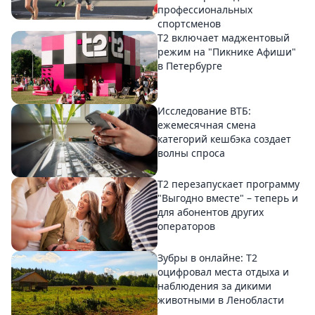
профессиональных
спортсменов
Т2 включает маджентовый
режим на "Пикнике Афиши"
в Петербурге
Исследование ВТБ:
ежемесячная смена
категорий кешбэка создает
волны спроса
Т2 перезапускает программу
"Выгодно вместе" – теперь и
для абонентов других
операторов
Зубры в онлайне: Т2
оцифровал места отдыха и
наблюдения за дикими
животными в Ленобласти