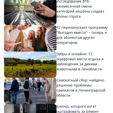
Исследование ВТБ:
ежемесячная смена
категорий кешбэка создает
волны спроса
Т2 перезапускает программу
"Выгодно вместе" – теперь и
для абонентов других
операторов
Зубры в онлайне: Т2
оцифровал места отдыха и
наблюдения за дикими
животными в Ленобласти
Самокатный сбор: найдено
решение проблемы
самокатов в Ленинградской
области
Блогер, которого хотят
оштрафовать за ремонт