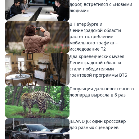
дорог, встретился с «Новыми
людьми»
В Петербурге и
Ленинградской области
растет потребление
мобильного трафика –
исследование T2
Два краеведческих музея
Ленинградской области
стали победителями
грантовой программы ВТБ
Популяция дальневосточного
леопарда выросла в 6 раз
JELAND J6: один кроссовер
для разных сценариев