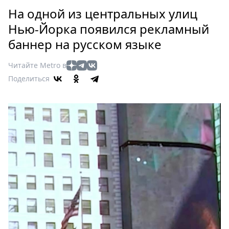
Петербург
На одной из центральных улиц
Россия
Нью-Йорка появился рекламный
Мир
баннер на русском языке
Здоровье
Еда
Читайте Metro в
Туризм
Поделиться
Мода
Театр
Кино
Афиша
Книги
Выставки
Пресс-
релизы
О
Metro
Стримы