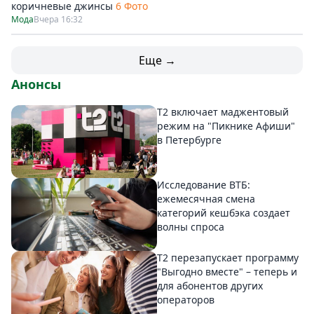
коричневые джинсы
6 Фото
Мода
Вчера 16:32
Еще →
Анонсы
Т2 включает маджентовый
режим на "Пикнике Афиши"
в Петербурге
Исследование ВТБ:
ежемесячная смена
категорий кешбэка создает
волны спроса
Т2 перезапускает программу
"Выгодно вместе" – теперь и
для абонентов других
операторов