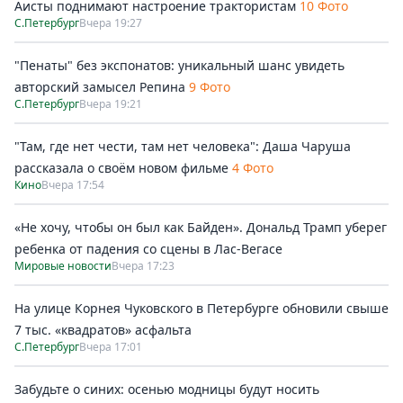
Аисты поднимают настроение трактористам
10 Фото
С.Петербург
Вчера 19:27
"Пенаты" без экспонатов: уникальный шанс увидеть
авторский замысел Репина
9 Фото
С.Петербург
Вчера 19:21
"Там, где нет чести, там нет человека": Даша Чаруша
рассказала о своём новом фильме
4 Фото
Кино
Вчера 17:54
«Не хочу, чтобы он был как Байден». Дональд Трамп уберег
ребенка от падения со сцены в Лас-Вегасе
Мировые новости
Вчера 17:23
На улице Корнея Чуковского в Петербурге обновили свыше
7 тыс. «квадратов» асфальта
С.Петербург
Вчера 17:01
Забудьте о синих: осенью модницы будут носить