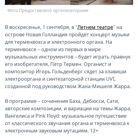
Спецпроекты
Фото Предоставлено организаторами
Ф
Звезды
Выборы
В воскресенье, 1 сентября, в "
Летнем театре
" на
2026
острове Новая Голландия пройдёт концерт музыки
Скачай
для терменвокса и электронного органа. На
Metro
терменвоксе – одном из первых в мире
музыкальных инструментов – будет играть правнук
его изобретателя, Пётр Термен. Органист и
композитор Игорь Гольденберг сядет за клавиши
электрооргана и синтезаторной станции UVI,
созданной под руководством Жана-Мишеля Жарра.
В программе – сочинения Баха, Дебюсси, Сати,
авторские композиции, и вариации на темы Жарра,
Вангелиса и Pink Floyd: музыкальное путешествие
от классического звучания органа и терменвокса к
электронным звуковым мутациям. 12+