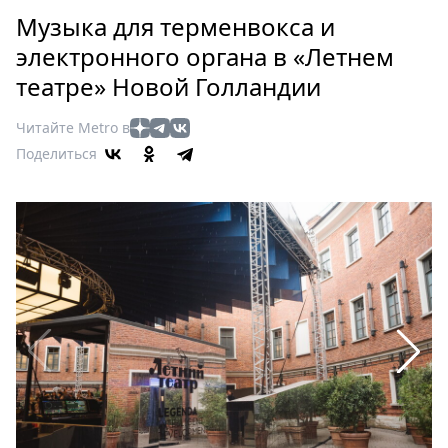
Петербург
Музыка для терменвокса и
Россия
электронного органа в «Летнем
Мир
театре» Новой Голландии
Здоровье
Еда
Читайте Metro в
Туризм
Поделиться
Мода
Театр
Кино
Афиша
Книги
Выставки
Пресс-
релизы
О
Metro
Стримы