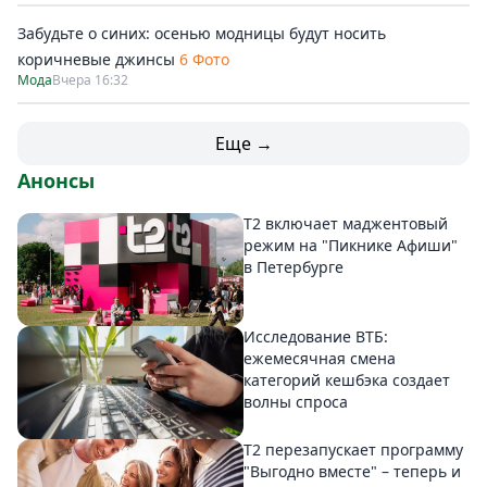
Забудьте о синих: осенью модницы будут носить
коричневые джинсы
6 Фото
Мода
Вчера 16:32
Еще →
Анонсы
Т2 включает маджентовый
режим на "Пикнике Афиши"
в Петербурге
Исследование ВТБ:
ежемесячная смена
категорий кешбэка создает
волны спроса
Т2 перезапускает программу
"Выгодно вместе" – теперь и