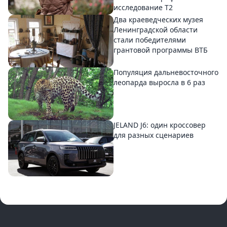
исследование T2
Два краеведческих музея
Ленинградской области
стали победителями
грантовой программы ВТБ
Популяция дальневосточного
леопарда выросла в 6 раз
JELAND J6: один кроссовер
для разных сценариев