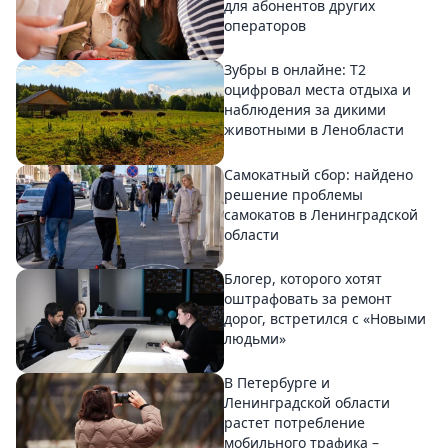
для абонентов других
операторов
Зубры в онлайне: Т2
оцифровал места отдыха и
наблюдения за дикими
животными в Ленобласти
Самокатный сбор: найдено
решение проблемы
самокатов в Ленинградской
области
Блогер, которого хотят
оштрафовать за ремонт
дорог, встретился с «Новыми
людьми»
В Петербурге и
Ленинградской области
растет потребление
мобильного трафика –