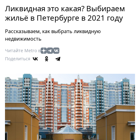
Петербург
Ликвидная это какая? Выбираем
Россия
жильё в Петербурге в 2021 году
Мир
Здоровье
Рассказываем, как выбрать ликвидную
Еда
недвижимость
Туризм
Читайте Metro в
Мода
Поделиться
Театр
Кино
Афиша
Книги
Выставки
Пресс-
релизы
О
Metro
Стримы