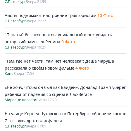
С.Петербург
Вчера 21:59
Аисты поднимают настроение трактористам
10 Фото
С.Петербург
Вчера 19:27
"Пенаты" без экспонатов: уникальный шанс увидеть
авторский замысел Репина
9 Фото
С.Петербург
Вчера 19:21
"Там, где нет чести, там нет человека": Даша Чаруша
рассказала о своём новом фильме
4 Фото
Кино
Вчера 17:54
«Не хочу, чтобы он был как Байден». Дональд Трамп уберег
ребенка от падения со сцены в Лас-Вегасе
Мировые новости
Вчера 17:23
На улице Корнея Чуковского в Петербурге обновили свыше
7 тыс. «квадратов» асфальта
С.Петербург
Вчера 17:01