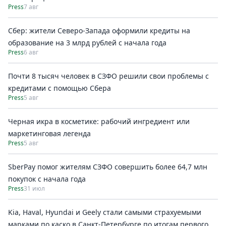
Press
7 авг
Сбер: жители Северо-Запада оформили кредиты на
образование на 3 млрд рублей с начала года
Press
6 авг
Почти 8 тысяч человек в СЗФО решили свои проблемы с
кредитами с помощью Сбера
Press
5 авг
Черная икра в косметике: рабочий ингредиент или
маркетинговая легенда
Press
5 авг
SberPay помог жителям СЗФО совершить более 64,7 млн
покупок c начала года
Press
31 июл
Kia, Haval, Hyundai и Geely стали самыми страхуемыми
марками по каско в Санкт-Петербурге по итогам первого