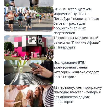
ВТБ: на Петербургском
марафоне "Пушкин –
Петербург" появится новая
беговая трасса для
профессиональных
спортсменов
Т2 включает маджентовый
режим на "Пикнике Афиши"
в Петербурге
Исследование ВТБ:
ежемесячная смена
категорий кешбэка создает
волны спроса
Т2 перезапускает программу
"Выгодно вместе" – теперь и
для абонентов других
операторов