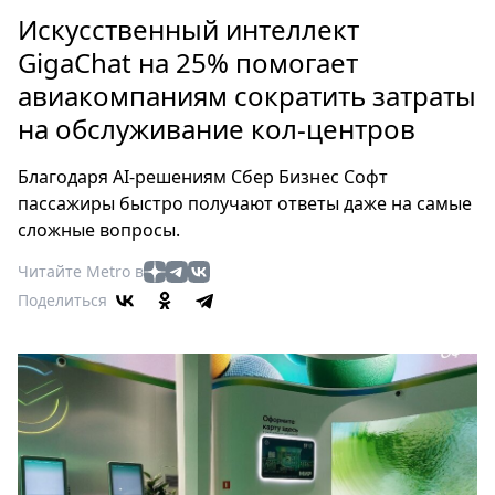
Петербург
Искусственный интеллект
Россия
GigaChat на 25% помогает
Мир
авиакомпаниям сократить затраты
Здоровье
на обслуживание кол-центров
Еда
Туризм
Благодаря AI-решениям Сбер Бизнес Софт
Мода
пассажиры быстро получают ответы даже на самые
Театр
сложные вопросы.
Кино
Читайте Metro в
Афиша
Поделиться
Книги
Выставки
Пресс-
релизы
О
Metro
Стримы