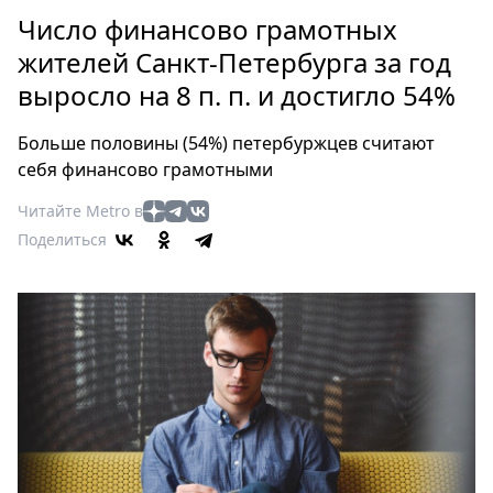
Петербург
Число финансово грамотных
Россия
жителей Санкт-Петербурга за год
Мир
выросло на 8 п. п. и достигло 54%
Здоровье
Еда
Больше половины (54%) петербуржцев считают
Туризм
себя финансово грамотными
Мода
Читайте Metro в
Театр
Поделиться
Кино
Афиша
Книги
Выставки
Пресс-
релизы
О
Metro
Стримы