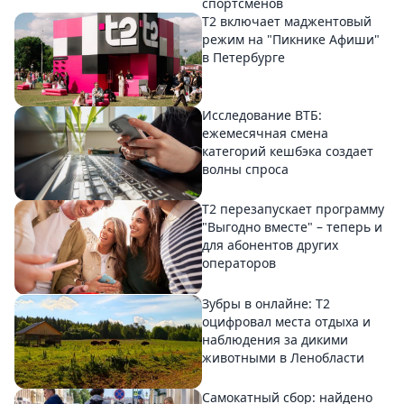
спортсменов
Т2 включает маджентовый
режим на "Пикнике Афиши"
в Петербурге
Исследование ВТБ:
ежемесячная смена
категорий кешбэка создает
волны спроса
Т2 перезапускает программу
"Выгодно вместе" – теперь и
для абонентов других
операторов
Зубры в онлайне: Т2
оцифровал места отдыха и
наблюдения за дикими
животными в Ленобласти
Самокатный сбор: найдено