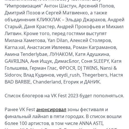
"Импровизация" Антон Шастун, Арсений Попов,
Дмитрий Позов и Сергей Матвиенко, а также
объединения КЛИККЛАК – Эльдар Джарахов, Андрей
Старый, Даня Крастер, Андрей Прокофьев и Михаил
Литвин. Кроме того, перед гостями выступят
Милана Хаметова, Yan Dilan, Алексей Столяров,
Karna.val, Анастасия Ивлеева, Роман Каграманов,
Амина Tenderlybae, ЛУНАКОМ, Катя Адушкина,
GAVRILINA, Аня Ищук, ДимасБлог, Соня SLEEPY, Катя
Голышева, Герман Глас, ФРОСЯ, DJ TWINS, Nansi &
Sidorov, Влад Кудинов, veydi_rush, Thegerbers, Настя
BAD BARBIE, Chanderland, Егорик и ДАНИК.
Список блогеров на VK Fest 2023 будет пополняться.
Ранее VK Fest
анонсировал
зоны фестиваля и
финальный лайнап в пяти городах. В список вошли
более 100 артистов, в том числе ANNA ASTI,