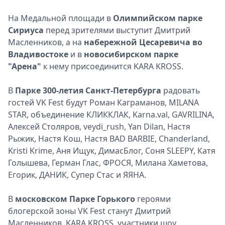
На Медальной площади в
Олимпийском парке
Сириуса
перед зрителями выступит Дмитрий
Масленников, а на
набережной Цесаревича во
Владивостоке
и в
новосибирском парке
"Арена"
к нему присоединится KARA KROSS.
В
Парке 300-летия Санкт-Петербурга
радовать
гостей VK Fest будут Роман Каграманов, MILANA
STAR, объединение КЛИККЛАК, Karna.val, GAVRILINA,
Алексей Столяров, veydi_rush, Yan Dilan, Настя
Рыжик, Настя Кош, Настя BAD BARBIE, Chanderland,
Kristi Krime, Аня Ищук, ДимасБлог, Соня SLEEPY, Катя
Голышева, Герман Глас, ФРОСЯ, Милана Хаметова,
Егорик, ДАНИК, Супер Стас и ЯЯНА.
В
московском Парке Горького
героями
блогерской зоны VK Fest станут Дмитрий
Масленников, KARA KROSS, участники шоу