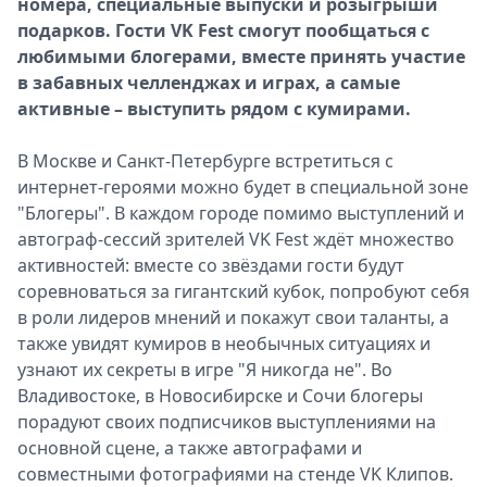
номера, специальные выпуски и розыгрыши
Спецпроекты
подарков. Гости VK Fest смогут пообщаться с
Звезды
любимыми блогерами, вместе принять участие
Выборы
в забавных челленджах и играх, а самые
2026
активные – выступить рядом с кумирами.
Скачай
Metro
В Москве и Санкт-Петербурге встретиться с
интернет-героями можно будет в специальной зоне
"Блогеры". В каждом городе помимо выступлений и
автограф-сессий зрителей VK Fest ждёт множество
активностей: вместе со звёздами гости будут
соревноваться за гигантский кубок, попробуют себя
в роли лидеров мнений и покажут свои таланты, а
также увидят кумиров в необычных ситуациях и
узнают их секреты в игре "Я никогда не". Во
Владивостоке, в Новосибирске и Сочи блогеры
порадуют своих подписчиков выступлениями на
основной сцене, а также автографами и
совместными фотографиями на стенде VK Клипов.