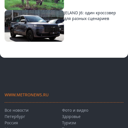
JELAND J6: один кроссовер
для разных сценариев
WWW.METRONEWS.RU
Все новости
Фото и видео
Петербург
Здоровье
Россия
Туризм