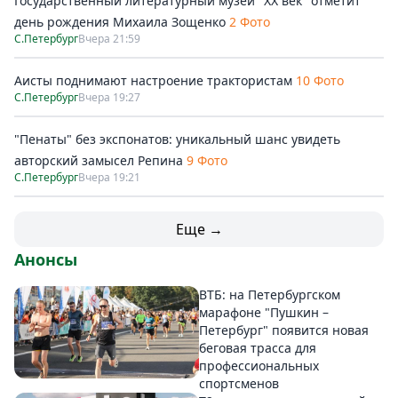
Государственный литературный музей "ХХ век" отметит
день рождения Михаила Зощенко
2 Фото
С.Петербург
Вчера 21:59
Аисты поднимают настроение трактористам
10 Фото
С.Петербург
Вчера 19:27
"Пенаты" без экспонатов: уникальный шанс увидеть
авторский замысел Репина
9 Фото
С.Петербург
Вчера 19:21
Еще →
Анонсы
ВТБ: на Петербургском
марафоне "Пушкин –
Петербург" появится новая
беговая трасса для
профессиональных
спортсменов