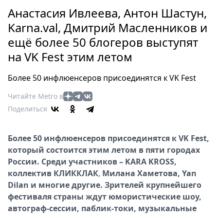
Петербург
Анастасия Ивлеева, Антон Шастун,
Россия
Karna.val, Дмитрий Масленников и
Мир
ещё более 50 блогеров выступят
Здоровье
на VK Fest этим летом
Еда
Туризм
Более 50 инфлюенсеров присоединятся к VK Fest
Мода
Театр
Читайте Metro в
Кино
Поделиться
Афиша
Книги
Более 50 инфлюенсеров присоединятся к VK Fest,
Выставки
который состоится этим летом в пяти городах
России. Среди участников – KARA KROSS,
Пресс-
коллектив КЛИККЛАК
,
Милана Хаметова, Yan
релизы
Dilan и многие другие. Зрителей крупнейшего
О
фестиваля страны ждут юмористические шоу,
Metro
автограф-сессии, паблик-токи, музыкальные
Стримы