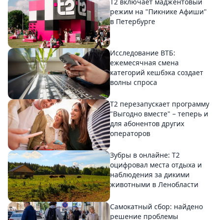
Т2 включает маджентовый
режим на "Пикнике Афиши"
в Петербурге
Исследование ВТБ:
ежемесячная смена
категорий кешбэка создает
волны спроса
Т2 перезапускает программу
"Выгодно вместе" – теперь и
для абонентов других
операторов
Зубры в онлайне: Т2
оцифровал места отдыха и
наблюдения за дикими
животными в Ленобласти
Самокатный сбор: найдено
решение проблемы