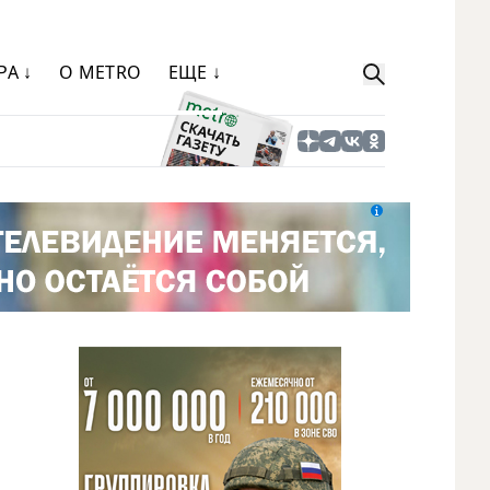
РА ↓
О METRO
ЕЩЕ ↓