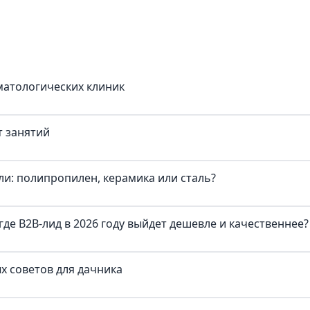
матологических клиник
т занятий
и: полипропилен, керамика или сталь?
где B2B-лид в 2026 году выйдет дешевле и качественнее?
х советов для дачника