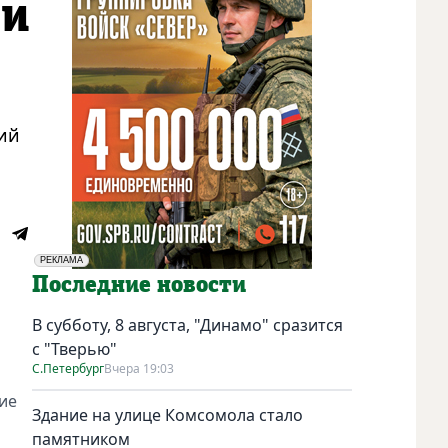
ии
ний
РЕКЛАМА
Социальная реклама
Последние новости
В субботу, 8 августа, "Динамо" сразится
с "Тверью"
С.Петербург
Вчера 19:03
ие
Здание на улице Комсомола стало
памятником