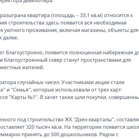
иректора девелопера.
разыграна квартира (площадь – 33,1 кв.м) относится к
ния строительства здесь появится вся необходимая
я уютного проживания, включая магазины, объекты для
к далее.
ет благоустроено, появится полноценная набережная д
 и благоустроенный сквер станут пространствами для
местных жителей.
атора случайных чисел. Участниками акции стали
а" и "Семья", которые использовали от трех карт-
ссе "Карты №1". В зачет также шли покупки, совершенны
нного под строительство ЖК "Дзен-кварталы", составля
составляет 320 тысяч кв.м. На территории появится шко
суммарно принять до 500 дошкольников. Рядом с