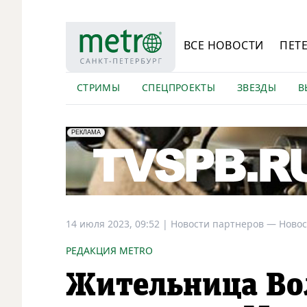
ВСЕ НОВОСТИ
ПЕТ
СТРИМЫ
СПЕЦПРОЕКТЫ
ЗВЕЗДЫ
В
erid: LdtCK5Efv
АО "ГАТР", ИНН: 7841320717
РЕКЛАМА
14 июля 2023, 09:52
|
Новости партнеров —
Новос
РЕДАКЦИЯ METRO
Жительница Во