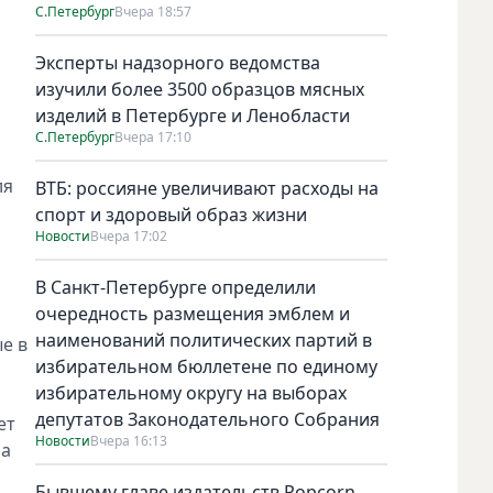
С.Петербург
Вчера 18:57
Эксперты надзорного ведомства
изучили более 3500 образцов мясных
изделий в Петербурге и Ленобласти
С.Петербург
Вчера 17:10
ля
ВТБ: россияне увеличивают расходы на
спорт и здоровый образ жизни
Новости
Вчера 17:02
В Санкт-Петербурге определили
очередность размещения эмблем и
наименований политических партий в
е в
избирательном бюллетене по единому
избирательному округу на выборах
депутатов Законодательного Собрания
ет
Новости
Вчера 16:13
ла
Бывшему главе издательств Popcorn