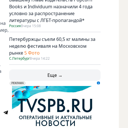
Books и Individuum назначили 4 года
условно за распространение
литературы с ЛГБТ-пропагандой*
ана
Россия
Вчера 15:08
мер,
Петербуржцы съели 60,5 кг малины за
неделю фестиваля на Московском
рынке
5 Фото
С.Петербург
Вчера 14:22
,
а
Еще →
erid: LdtCK5udn
АО "ГАТР", ИНН: 7841320717
РЕКЛАМА