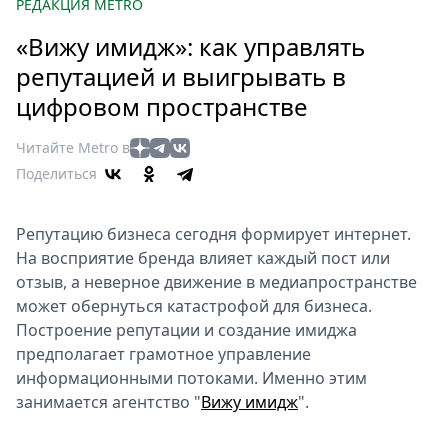
Петербург
РЕДАКЦИЯ METRO
Россия
«Вижу имидж»: как управлять
Мир
репутацией и выигрывать в
Здоровье
цифровом пространстве
Еда
Туризм
Читайте Metro в
Мода
Поделиться
Театр
Кино
Репутацию бизнеса сегодня формирует интернет.
Афиша
На восприятие бренда влияет каждый пост или
Книги
отзыв, а неверное движение в медиапространстве
может обернуться катастрофой для бизнеса.
Выставки
Построение репутации и создание имиджа
Пресс-
предполагает грамотное управление
релизы
информационными потоками. Именно этим
О
занимается агентство "
Вижу имидж
".
Metro
Стримы