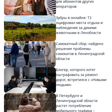
для абонентов других
операторов
Зубры в онлайне: Т2
оцифровал места отдыха и
наблюдения за дикими
животными в Ленобласти
Самокатный сбор: найдено
решение проблемы
самокатов в Ленинградской
области
Блогер, которого хотят
оштрафовать за ремонт
дорог, встретился с «Новыми
людьми»
В Петербурге и
Ленинградской области
растет потребление
мобильного трафика –