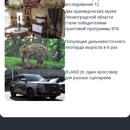
исследование T2
Два краеведческих музея
Ленинградской области
стали победителями
грантовой программы ВТБ
Популяция дальневосточного
леопарда выросла в 6 раз
JELAND J6: один кроссовер
для разных сценариев