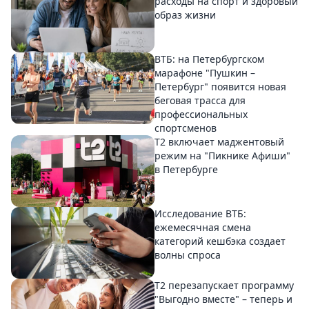
расходы на спорт и здоровый
образ жизни
ВТБ: на Петербургском
марафоне "Пушкин –
Петербург" появится новая
беговая трасса для
профессиональных
спортсменов
Т2 включает маджентовый
режим на "Пикнике Афиши"
в Петербурге
Исследование ВТБ:
ежемесячная смена
категорий кешбэка создает
волны спроса
Т2 перезапускает программу
"Выгодно вместе" – теперь и