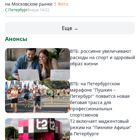
на Московском рынке
5 Фото
С.Петербург
Вчера 14:22
Еще →
Анонсы
ВТБ: россияне увеличивают
расходы на спорт и здоровый
образ жизни
ВТБ: на Петербургском
марафоне "Пушкин –
Петербург" появится новая
беговая трасса для
профессиональных
спортсменов
Т2 включает маджентовый
режим на "Пикнике Афиши"
в Петербурге