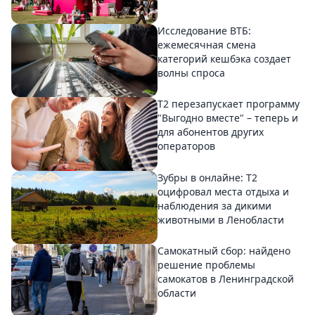
Исследование ВТБ:
ежемесячная смена
категорий кешбэка создает
волны спроса
Т2 перезапускает программу
"Выгодно вместе" – теперь и
для абонентов других
операторов
Зубры в онлайне: Т2
оцифровал места отдыха и
наблюдения за дикими
животными в Ленобласти
Самокатный сбор: найдено
решение проблемы
самокатов в Ленинградской
области