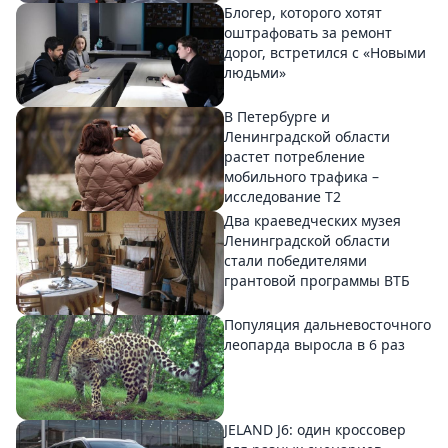
Блогер, которого хотят
оштрафовать за ремонт
дорог, встретился с «Новыми
людьми»
В Петербурге и
Ленинградской области
растет потребление
мобильного трафика –
исследование T2
Два краеведческих музея
Ленинградской области
стали победителями
грантовой программы ВТБ
Популяция дальневосточного
леопарда выросла в 6 раз
JELAND J6: один кроссовер