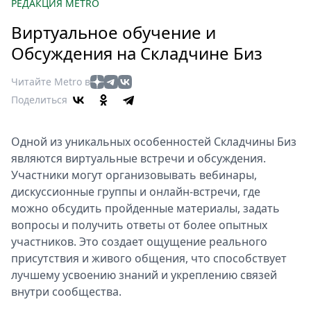
Петербург
РЕДАКЦИЯ METRO
Россия
Виртуальное обучение и
Мир
Обсуждения на Складчине Биз
Здоровье
Еда
Читайте Metro в
Туризм
Поделиться
Мода
Театр
Одной из уникальных особенностей Складчины Биз
Кино
являются виртуальные встречи и обсуждения.
Афиша
Участники могут организовывать вебинары,
дискуссионные группы и онлайн-встречи, где
Книги
можно обсудить пройденные материалы, задать
Выставки
вопросы и получить ответы от более опытных
Пресс-
участников. Это создает ощущение реального
релизы
присутствия и живого общения, что способствует
О
лучшему усвоению знаний и укреплению связей
Metro
внутри сообщества.
Стримы