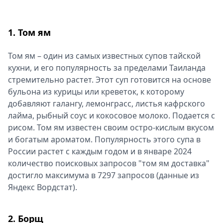
Спецпроекты
Звезды
1. Том ям
Выборы
2026
Том ям – один из самых известных супов тайской
Скачай
кухни, и его популярность за пределами Таиланда
Metro
стремительно растет. Этот суп готовится на основе
бульона из курицы или креветок, к которому
добавляют галангу, лемонграсс, листья кафрского
лайма, рыбный соус и кокосовое молоко. Подается с
рисом. Том ям известен своим остро-кислым вкусом
и богатым ароматом. Популярность этого супа в
России растет с каждым годом и в январе 2024
количество поисковых запросов "том ям доставка"
достигло максимума в 7297 запросов (данные из
Яндекс Вордстат).
2. Борщ