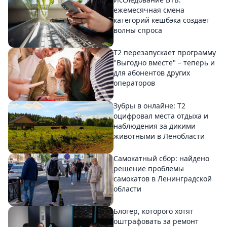
ежемесячная смена
категорий кешбэка создает
волны спроса
Т2 перезапускает программу
"Выгодно вместе" – теперь и
для абонентов других
операторов
Зубры в онлайне: Т2
оцифровал места отдыха и
наблюдения за дикими
животными в Ленобласти
Самокатный сбор: найдено
решение проблемы
самокатов в Ленинградской
области
Блогер, которого хотят
оштрафовать за ремонт