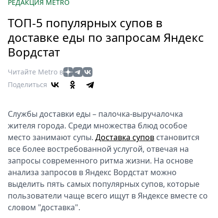
Петербург
РЕДАКЦИЯ METRO
Россия
ТОП-5 популярных супов в
Мир
доставке еды по запросам Яндекс
Здоровье
Вордстат
Еда
Туризм
Читайте Metro в
Мода
Поделиться
Театр
Кино
Службы доставки еды – палочка-выручалочка
Афиша
жителя города. Среди множества блюд особое
Книги
место занимают супы.
Доставка супов
становится
все более востребованной услугой, отвечая на
Выставки
запросы современного ритма жизни. На основе
Пресс-
анализа запросов в Яндекс Вордстат можно
релизы
выделить пять самых популярных супов, которые
О
пользователи чаще всего ищут в Яндексе вместе со
Metro
словом "доставка".
Стримы