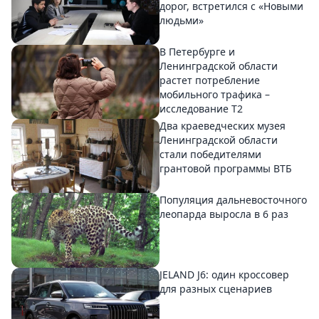
дорог, встретился с «Новыми
людьми»
В Петербурге и
Ленинградской области
растет потребление
мобильного трафика –
исследование T2
Два краеведческих музея
Ленинградской области
стали победителями
грантовой программы ВТБ
Популяция дальневосточного
леопарда выросла в 6 раз
JELAND J6: один кроссовер
для разных сценариев