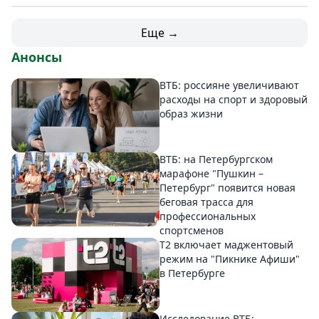
Еще →
Анонсы
ВТБ: россияне увеличивают
расходы на спорт и здоровый
образ жизни
ВТБ: на Петербургском
марафоне "Пушкин –
Петербург" появится новая
беговая трасса для
профессиональных
спортсменов
Т2 включает маджентовый
режим на "Пикнике Афиши"
в Петербурге
Исследование ВТБ: