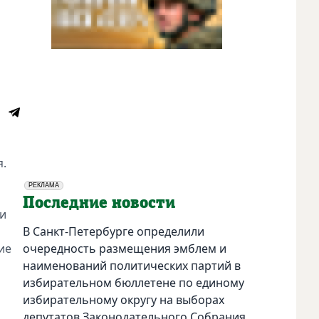
я.
РЕКЛАМА
Социальная реклама
Последние новости
ии
В Санкт-Петербурге определили
ие
очередность размещения эмблем и
наименований политических партий в
избирательном бюллетене по единому
избирательному округу на выборах
депутатов Законодательного Собрания