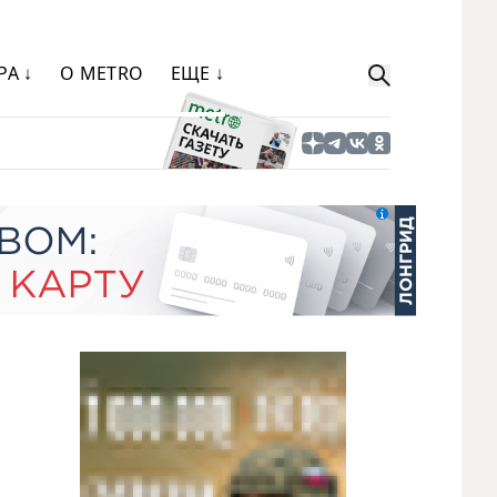
РА ↓
О METRO
ЕЩЕ ↓