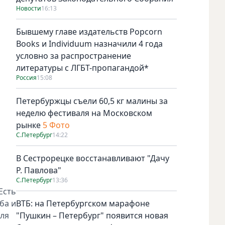
Новости
16:13
Бывшему главе издательств Popcorn
Books и Individuum назначили 4 года
условно за распространение
литературы с ЛГБТ-пропагандой*
Россия
15:08
Петербуржцы съели 60,5 кг малины за
неделю фестиваля на Московском
рынке
5 Фото
С.Петербург
14:22
В Сестрорецке восстанавливают "Дачу
Р. Павлова"
С.Петербург
13:36
Есть
ба и
ВТБ: на Петербургском марафоне
для
"Пушкин – Петербург" появится новая