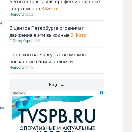
беговая трасса для профессиональных
спортсменов
3 Фото
Новости
12:52
я
В центре Петербурга ограничат
движение в эти выходные
2 Фото
С.Петербург
11:25
Гороскоп на 7 августа: возможны
внезапные сбои и поломки
Новости
11:15
Еще →
erid: LdtCK5udn
АО "ГАТР", ИНН: 7841320717
РЕКЛАМА
ям