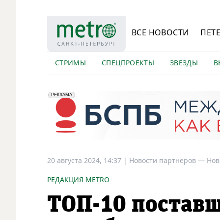
ВСЕ НОВОСТИ
ПЕТ
СТРИМЫ
СПЕЦПРОЕКТЫ
ЗВЕЗДЫ
В
erid: 2VfnxyFybV5
ПАО "Банк "Санкт-Петербург", ИНН: 7831000027
РЕКЛАМА
20 августа 2024, 14:37
|
Новости партнеров —
Нов
РЕДАКЦИЯ METRO
ТОП-10 постав