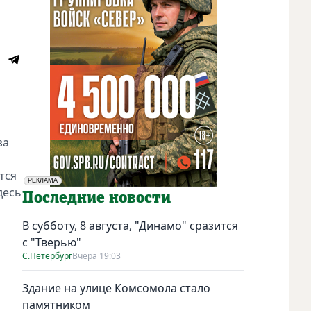
за
тся
РЕКЛАМА
десь
Социальная реклама
Последние новости
В субботу, 8 августа, "Динамо" сразится
с "Тверью"
С.Петербург
Вчера 19:03
Здание на улице Комсомола стало
памятником
,