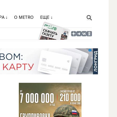
РА ↓
О METRO
ЕЩЕ ↓