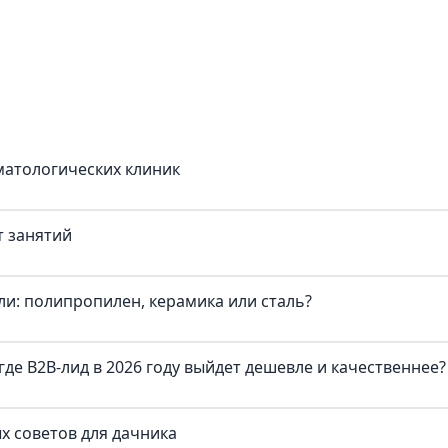
матологических клиник
т занятий
и: полипропилен, керамика или сталь?
где B2B-лид в 2026 году выйдет дешевле и качественнее?
х советов для дачника