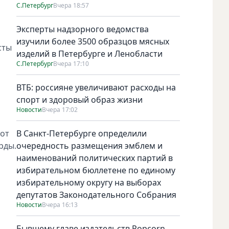
С.Петербург
Вчера 18:57
Эксперты надзорного ведомства
изучили более 3500 образцов мясных
сты
изделий в Петербурге и Ленобласти
С.Петербург
Вчера 17:10
ВТБ: россияне увеличивают расходы на
спорт и здоровый образ жизни
Новости
Вчера 17:02
 от
В Санкт-Петербурге определили
рды.
очередность размещения эмблем и
наименований политических партий в
избирательном бюллетене по единому
избирательному округу на выборах
депутатов Законодательного Собрания
Новости
Вчера 16:13
Бывшему главе издательств Popcorn