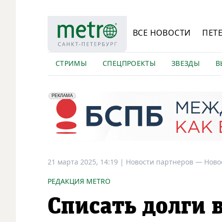
ВСЕ НОВОСТИ
ПЕТ
СТРИМЫ
СПЕЦПРОЕКТЫ
ЗВЕЗДЫ
В
erid: 2VfnxyFybV5
ПАО "Банк "Санкт-Петербург", ИНН: 7831000027
РЕКЛАМА
21 марта 2025, 14:19
|
Новости партнеров —
Ново
РЕДАКЦИЯ METRO
Списать долги 