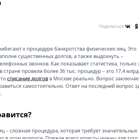
т
Поделиться
рибегают к процедуре банкротства физических лиц. Это
вполне существенных долгов, а также выдохнуть –
телефонных звонков. Как показывает статистика, только 
в стране провели более 36 тыс. процедур – это 17,4 млрд
что
списание долгов
в Москве реально. Вопрос заключае
справиться самостоятельно. Ответ на последний вопрос з
.
равится?
иц – сложная процедура, которая требует значительных
о в этом вопросе. Прежде всего юристы нужны для того