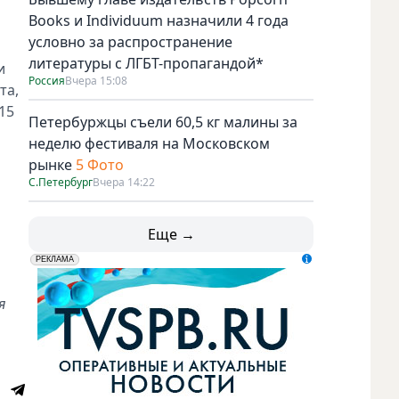
Books и Individuum назначили 4 года
условно за распространение
литературы с ЛГБТ-пропагандой*
и
Россия
Вчера 15:08
та,
15
Петербуржцы съели 60,5 кг малины за
неделю фестиваля на Московском
рынке
5 Фото
С.Петербург
Вчера 14:22
Еще →
erid: LdtCK5udn
АО "ГАТР", ИНН: 7841320717
РЕКЛАМА
я