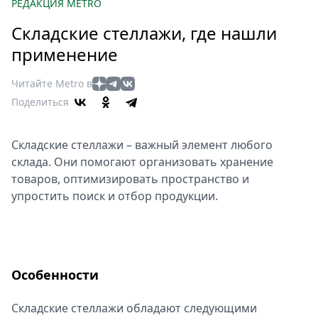
Петербург
РЕДАКЦИЯ METRO
Россия
Складские стеллажи, где нашли
Мир
применение
Здоровье
Еда
Читайте Metro в
Туризм
Поделиться
Мода
Театр
Складские стеллажи – важный элемент любого
Кино
склада. Они помогают организовать хранение
Афиша
товаров, оптимизировать пространство и
упростить поиск и отбор продукции.
Книги
Выставки
Пресс-
релизы
Особенности
О
Metro
Складские стеллажи обладают следующими
Стримы