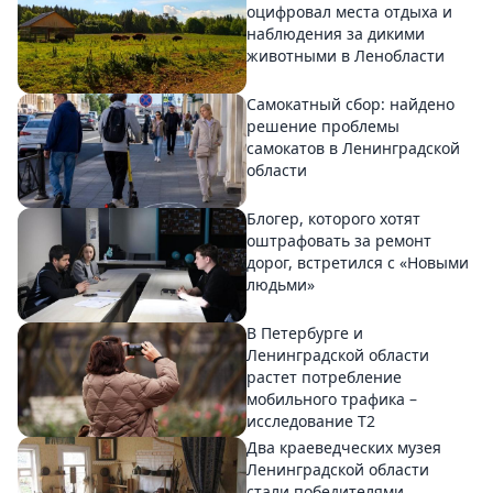
оцифровал места отдыха и
наблюдения за дикими
животными в Ленобласти
Самокатный сбор: найдено
решение проблемы
самокатов в Ленинградской
области
Блогер, которого хотят
оштрафовать за ремонт
дорог, встретился с «Новыми
людьми»
В Петербурге и
Ленинградской области
растет потребление
мобильного трафика –
исследование T2
Два краеведческих музея
Ленинградской области
стали победителями