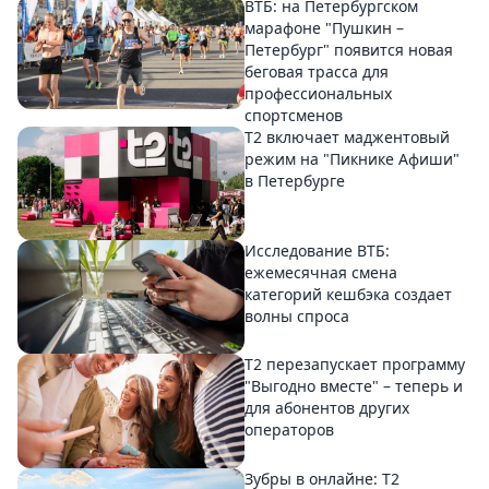
ВТБ: на Петербургском
марафоне "Пушкин –
Петербург" появится новая
беговая трасса для
профессиональных
спортсменов
Т2 включает маджентовый
режим на "Пикнике Афиши"
в Петербурге
Исследование ВТБ:
ежемесячная смена
категорий кешбэка создает
волны спроса
Т2 перезапускает программу
"Выгодно вместе" – теперь и
для абонентов других
операторов
Зубры в онлайне: Т2