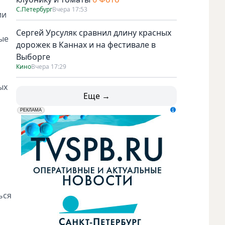
С.Петербург
Вчера 17:53
ии
Сергей Урсуляк сравнил длину красных
ые
дорожек в Каннах и на фестивале в
Выборге
Кино
Вчера 17:29
ых
Еще →
erid: LdtCK5udn
АО "ГАТР", ИНН: 7841320717
РЕКЛАМА
ься