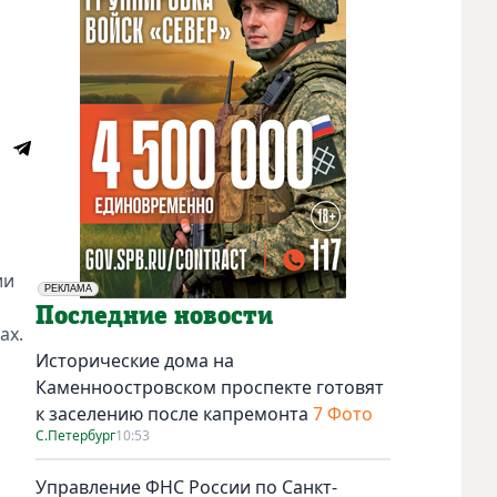
ии
РЕКЛАМА
Социальная реклама
Последние новости
ах.
Исторические дома на
Каменноостровском проспекте готовят
к заселению после капремонта
7 Фото
С.Петербург
10:53
Управление ФНС России по Санкт-