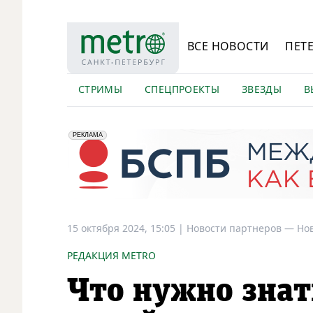
ВСЕ НОВОСТИ
ПЕТ
СТРИМЫ
СПЕЦПРОЕКТЫ
ЗВЕЗДЫ
В
erid: 2VfnxyFybV5
ПАО "Банк "Санкт-Петербург", ИНН: 7831000027
РЕКЛАМА
15 октября 2024, 15:05
|
Новости партнеров —
Но
РЕДАКЦИЯ METRO
Что нужно знать