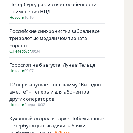
Петербургу разъясняет особенности
применения НПД
Новости
10:19
Российские синхронистки забрали все
три золотые медали чемпионата
Европы
С.Петербург
09:34
Гороскоп на 6 августа: Луна в Тельце
Новости
09:07
Т2 перезапускает программу "Выгодно
вместе" – теперь и для абонентов
других операторов
Новости
Вчера 18:32
Кухонный огород в парке Победы: юные
петербуржцы высадили кабачки,
клубнику и томаты
6 Фото