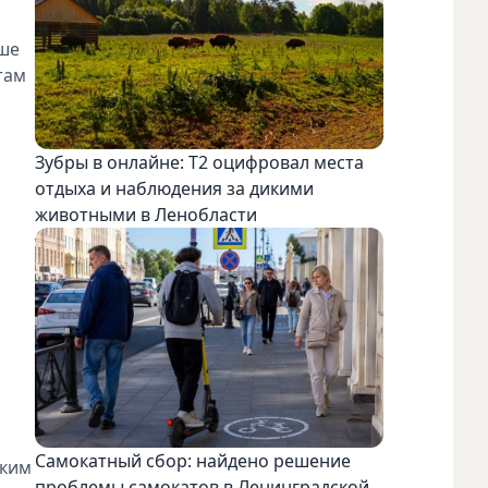
ьше
там
Зубры в онлайне: Т2 оцифровал места
отдыха и наблюдения за дикими
животными в Ленобласти
Самокатный сбор: найдено решение
аким
проблемы самокатов в Ленинградской