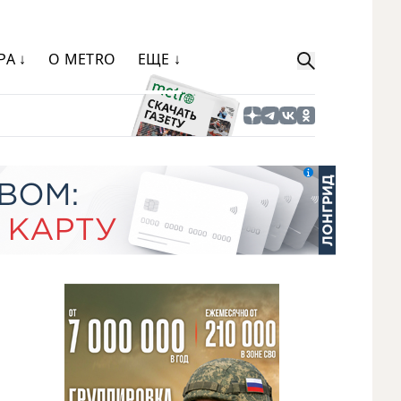
РА ↓
О METRO
ЕЩЕ ↓