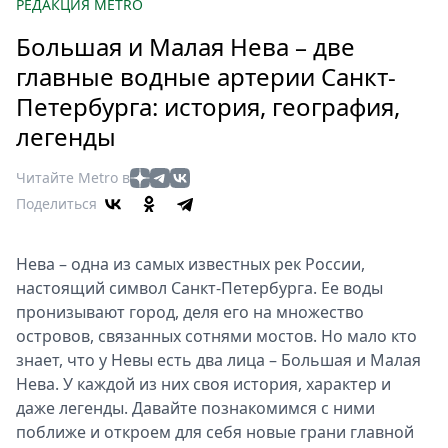
Петербург
РЕДАКЦИЯ METRO
Россия
Большая и Малая Нева – две
Мир
главные водные артерии Санкт-
Здоровье
Петербурга: история, география,
Еда
легенды
Туризм
Мода
Читайте Metro в
Театр
Поделиться
Кино
Афиша
Нева – одна из самых известных рек России,
Книги
настоящий символ Санкт-Петербурга. Ее воды
Выставки
пронизывают город, деля его на множество
Пресс-
островов, связанных сотнями мостов. Но мало кто
знает, что у Невы есть два лица – Большая и Малая
релизы
Нева. У каждой из них своя история, характер и
О
даже легенды. Давайте познакомимся с ними
Metro
поближе и откроем для себя новые грани главной
Стримы