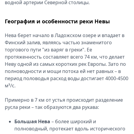
водной артерии Северной столицы.
Спецпроекты
Звезды
География и особенности реки Невы
Выборы
2026
Нева берет начало в Ладожском озере и впадает в
Скачай
Финский залив, являясь частью знаменитого
Metro
торгового пути "из варяг в греки". Ее
протяженность составляет всего 74 км, что делает
Неву одной из самых коротких рек Европы. Зато по
полноводности и мощи потока ей нет равных – в
период половодья расход воды достигает 4000-4500
м³/с.
Примерно в 7 км от устья происходит разделение
русла реки – так образуются два рукава:
Большая Нева
– более широкий и
полноводный, протекает вдоль исторического