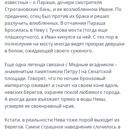
известных – о Параше, дочери смотрителя
Строгановских бань, и ее возлюбленном Иване. По
преданию, отец был против их брака и решил
разлучить влюбленных. В отчаянии Параша
бросилась в Неву с Тучкова моста (тогда еще
плашкоутного), а Иван кинулся за ней. С тех пор в
полнолуние на мосту иногда видят призрак девушки
в белом, ожидающей своего суженого.
Еще одна легенда связана с Медным всадником –
знаменитым памятником Петру I на Сенатской
площади. Говорят, что по ночам бронзовый
император оживает и скачет на своем коне вдоль
невских берегов, охраняя покой любимого города.
А иногда даже въезжает прямо в воды Невы,
усмиряя ее своенравный нрав.
Кстати, в реальности Нева тоже порой выходит из
берегов. Самое страшное наводнение случилось в