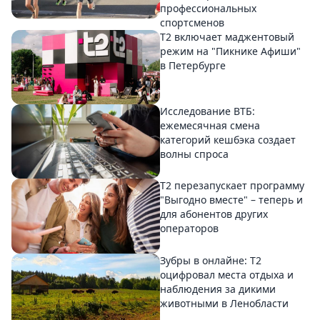
профессиональных
спортсменов
Т2 включает маджентовый
режим на "Пикнике Афиши"
в Петербурге
Исследование ВТБ:
ежемесячная смена
категорий кешбэка создает
волны спроса
Т2 перезапускает программу
"Выгодно вместе" – теперь и
для абонентов других
операторов
Зубры в онлайне: Т2
оцифровал места отдыха и
наблюдения за дикими
животными в Ленобласти