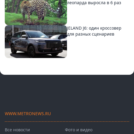
леопарда выросла в 6 раз
JELAND J6: один кроссовер
для разных сценариев
WWW.METRONEWS.RU
Все новости
Фото и видео