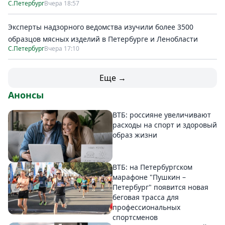
С.Петербург
Вчера 18:57
Эксперты надзорного ведомства изучили более 3500
образцов мясных изделий в Петербурге и Ленобласти
С.Петербург
Вчера 17:10
Еще →
Анонсы
ВТБ: россияне увеличивают
расходы на спорт и здоровый
образ жизни
ВТБ: на Петербургском
марафоне "Пушкин –
Петербург" появится новая
беговая трасса для
профессиональных
спортсменов