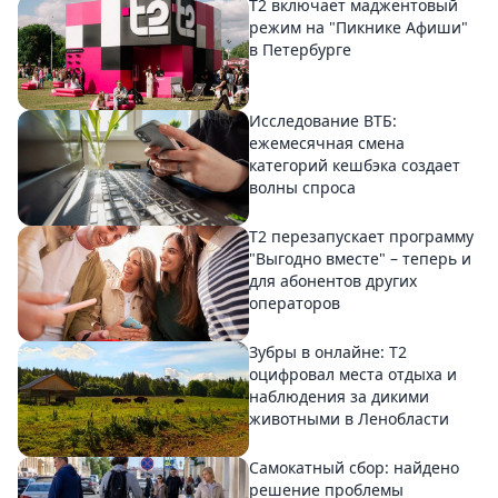
Т2 включает маджентовый
режим на "Пикнике Афиши"
в Петербурге
Исследование ВТБ:
ежемесячная смена
категорий кешбэка создает
волны спроса
Т2 перезапускает программу
"Выгодно вместе" – теперь и
для абонентов других
операторов
Зубры в онлайне: Т2
оцифровал места отдыха и
наблюдения за дикими
животными в Ленобласти
Самокатный сбор: найдено
решение проблемы