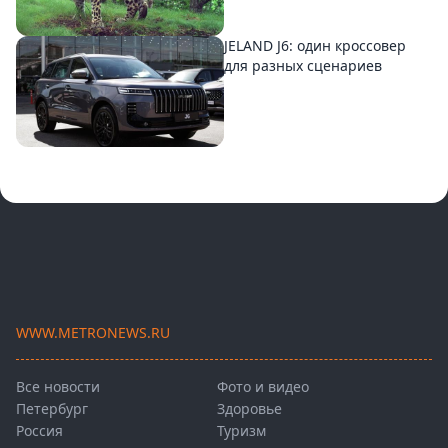
JELAND J6: один кроссовер
для разных сценариев
WWW.METRONEWS.RU
Все новости
Фото и видео
Петербург
Здоровье
Россия
Туризм