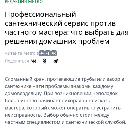
Петербург
РЕДАКЦИЯ METRO
Россия
Профессиональный
Мир
сантехнический сервис против
Здоровье
частного мастера: что выбрать для
Еда
решения домашних проблем
Туризм
Мода
Читайте Metro в
Театр
Поделиться
Кино
Афиша
Сломанный кран, протекающие трубы или засор в
Книги
сантехнике – эти проблемы знакомы каждому
Выставки
домовладельцу. При возникновении неполадок
Пресс-
большинство начинает лихорадочно искать
мастера, который сможет оперативно устранить
релизы
неисправность. Выбор обычно стоит между
О
частным специалистом и сантехнической службой.
Metro
Стримы