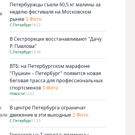
Петербуржцы съели 60,5 кг малины за
неделю фестиваля на Московском
е
рынке
5 Фото
С.Петербург
14:22
В Сестрорецке восстанавливают "Дачу
Р. Павлова"
С.Петербург
13:36
ВТБ: на Петербургском марафоне
"Пушкин – Петербург" появится новая
беговая трасса для профессиональных
спортсменов
3 Фото
Новости
12:52
о
В центре Петербурга ограничат
але
движение в эти выходные
2 Фото
С.Петербург
11:25
Гороскоп на 7 августа: возможны