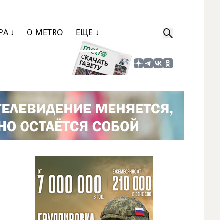
РА ↓
О METRO
ЕЩЕ ↓