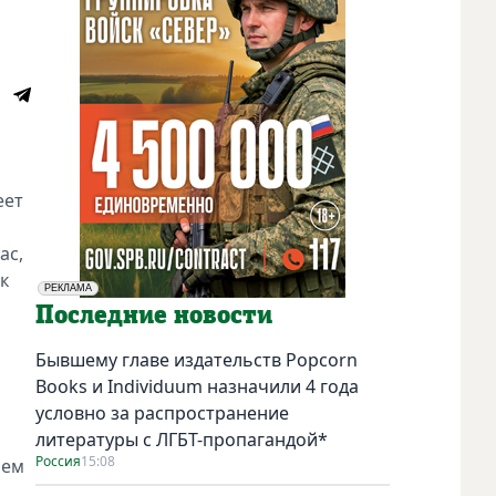
еет
ас,
к
РЕКЛАМА
Социальная реклама
Последние новости
Бывшему главе издательств Popcorn
Books и Individuum назначили 4 года
условно за распространение
литературы с ЛГБТ-пропагандой*
Россия
15:08
чем