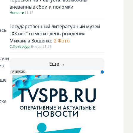
внезапные сбои и поломки
Новости
11:15
Государственный литературный музей
есь
"ХХ век" отметит день рождения
Михаила Зощенко
2 Фото
С.Петербург
Вчера 21:59
дачи
Еще →
из
erid: LdtCK5udn
АО "ГАТР", ИНН: 7841320717
РЕКЛАМА
ыше
ске