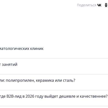
Поделиться
матологических клиник
т занятий
и: полипропилен, керамика или сталь?
где B2B-лид в 2026 году выйдет дешевле и качественнее?