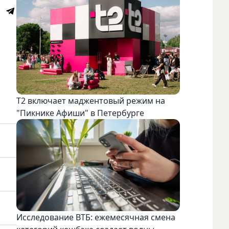
Т2 включает маджентовый режим на
"Пикнике Афиши" в Петербурге
Исследование ВТБ: ежемесячная смена