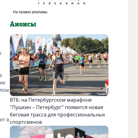
Анонсы
о
а
ие
алом
ВТБ: на Петербургском марафоне
"Пушкин – Петербург" появится новая
беговая трасса для профессиональных
ет в
спортсменов