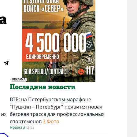
а
РЕКЛАМА
Социальная реклама
Последние новости
ВТБ: на Петербургском марафоне
"Пушкин – Петербург" появится новая
 их
беговая трасса для профессиональных
спортсменов
3 Фото
Новости
12:52