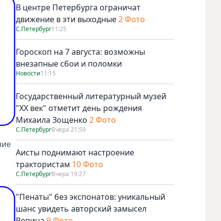
В центре Петербурга ограничат
движение в эти выходные
2 Фото
С.Петербург
11:25
Гороскоп на 7 августа: возможны
внезапные сбои и поломки
Новости
11:15
Государственный литературный музей
"ХХ век" отметит день рождения
Михаила Зощенко
2 Фото
С.Петербург
Вчера 21:59
ние
Аисты поднимают настроение
трактористам
10 Фото
С.Петербург
Вчера 19:27
"Пенаты" без экспонатов: уникальный
шанс увидеть авторский замысел
Репина
9 Фото