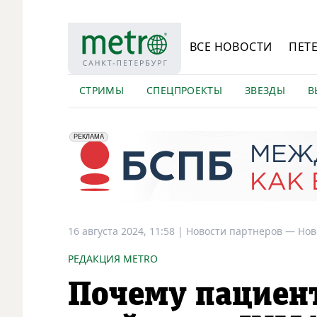
ВСЕ НОВОСТИ
ПЕТ
СТРИМЫ
СПЕЦПРОЕКТЫ
ЗВЕЗДЫ
В
erid: 2VfnxyFybV5
ПАО "Банк "Санкт-Петербург", ИНН: 7831000027
РЕКЛАМА
16 августа 2024, 11:58
|
Новости партнеров —
Нов
РЕДАКЦИЯ METRO
Почему пациент