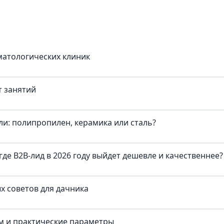
матологических клиник
т занятий
и: полипропилен, керамика или сталь?
где B2B-лид в 2026 году выйдет дешевле и качественнее?
х советов для дачника
ум и практические параметры