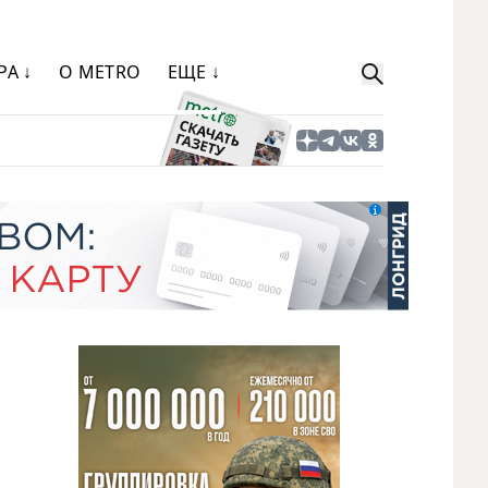
РА ↓
О METRO
ЕЩЕ ↓