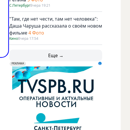
С.Петербург
Вчера 19:21
"Там, где нет чести, там нет человека":
Даша Чаруша рассказала о своём новом
фильме
4 Фото
Кино
Вчера 17:54
Еще →
erid: LdtCK5udn
АО "ГАТР", ИНН: 7841320717
РЕКЛАМА