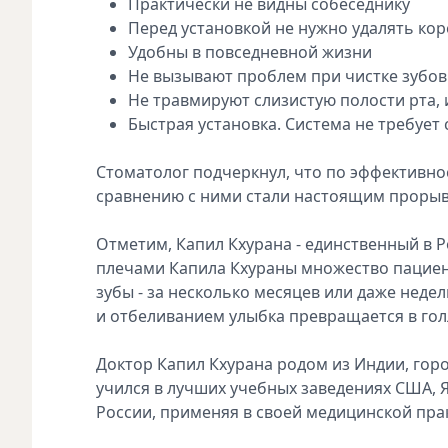
Практически не видны собеседнику
Перед установкой не нужно удалять ко
Удобны в повседневной жизни
Не вызывают проблем при чистке зубов
Не травмируют слизистую полости рта, 
Быстрая установка. Система не требует
Стоматолог подчеркнул, что по эффективно
сравнению с ними стали настоящим прорыв
Отметим, Капил Кхурана - единственный в Р
плечами Капила Кхураны множество пациен
зубы - за несколько месяцев или даже неде
и отбеливанием улыбка превращается в гол
Доктор Капил Кхурана родом из Индии, гор
учился в лучших учебных заведениях США, Я
России, применяя в своей медицинской пра