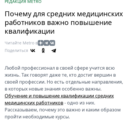
Петербург
РЕДАКЦИЯ METRO
Россия
Почему для средних медицинских
Мир
работников важно повышение
Здоровье
квалификации
Еда
Туризм
Читайте Metro в
Мода
Поделиться
Театр
Кино
Любой профессионал в своей сфере учится всю
Афиша
жизнь. Так говорят даже те, кто достиг вершин в
Книги
своей профессии. Но есть отдельные направления,
в которых новые знания особенно важны.
Выставки
Обучение и повышение квалификации средних
Пресс-
медицинских работников
- одно из них.
релизы
Рассказываем, почему это важно и каким образом
О
пройти необходимые курсы.
Metro
Стримы