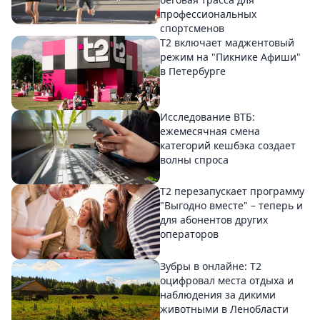
профессиональных
спортсменов
Т2 включает маджентовый
режим на "Пикнике Афиши"
в Петербурге
Исследование ВТБ:
ежемесячная смена
категорий кешбэка создает
волны спроса
Т2 перезапускает программу
"Выгодно вместе" – теперь и
для абонентов других
операторов
Зубры в онлайне: Т2
оцифровал места отдыха и
наблюдения за дикими
животными в Ленобласти