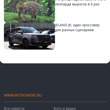
леопарда выросла в 6 раз
JELAND J6: один кроссовер
для разных сценариев
WWW.METRONEWS.RU
Все новости
Фото и видео