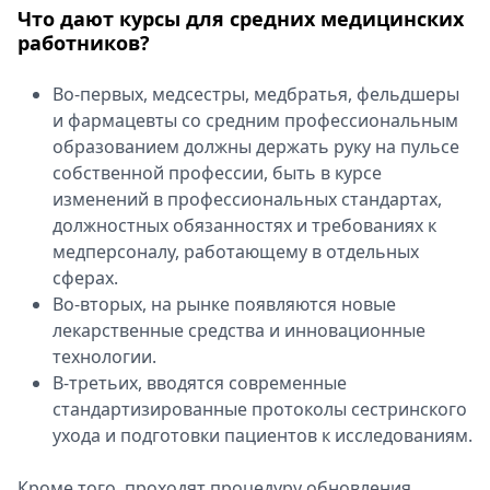
Что дают курсы для средних медицинских
Спецпроекты
работников?
Звезды
Выборы
Во-первых, медсестры, медбратья, фельдшеры
2026
и фармацевты со средним профессиональным
Скачай
образованием должны держать руку на пульсе
Metro
собственной профессии, быть в курсе
изменений в профессиональных стандартах,
должностных обязанностях и требованиях к
медперсоналу, работающему в отдельных
сферах.
Во-вторых, на рынке появляются новые
лекарственные средства и инновационные
технологии.
В-третьих, вводятся современные
стандартизированные протоколы сестринского
ухода и подготовки пациентов к исследованиям.
Кроме того, проходят процедуру обновления