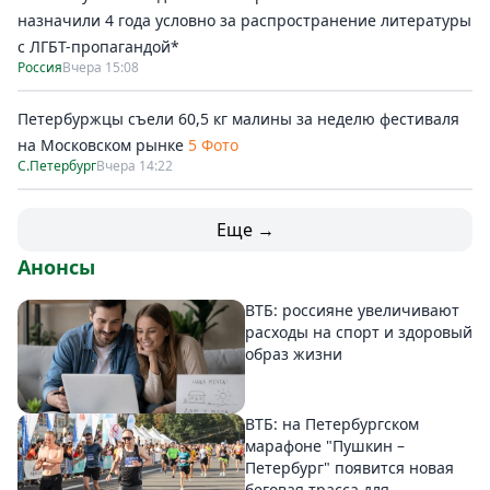
назначили 4 года условно за распространение литературы
с ЛГБТ-пропагандой*
Россия
Вчера 15:08
Петербуржцы съели 60,5 кг малины за неделю фестиваля
на Московском рынке
5 Фото
С.Петербург
Вчера 14:22
Еще →
Анонсы
ВТБ: россияне увеличивают
расходы на спорт и здоровый
образ жизни
ВТБ: на Петербургском
марафоне "Пушкин –
Петербург" появится новая
беговая трасса для