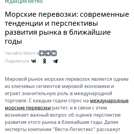
Петербург
РЕДАКЦИЯ METRO
Россия
Морские перевозки: современные
Мир
тенденции и перспективы
Здоровье
развития рынка в ближайшие
Еда
годы
Туризм
Мода
Читайте Metro в
Театр
Поделиться
Кино
Афиша
Мировой рынок морских перевозок является одним
Книги
из ключевых сегментов мировой экономики и
Выставки
играет значительную роль в международной
Пресс-
торговле. С каждым годом спрос на
международные
морские перевозки
растет, и в связи с этим
релизы
возникает важный вопрос об оценке перспектив
О
развития этого рынка в ближайшие годы. Далее
Metro
эксперты компании "Веста-Логистикс" расскажут
Стримы