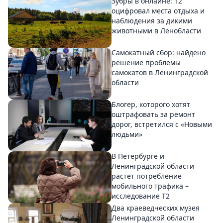
Зубры в онлайне: Т2
оцифровал места отдыха и
наблюдения за дикими
животными в Ленобласти
Самокатный сбор: найдено
решение проблемы
самокатов в Ленинградской
области
Блогер, которого хотят
оштрафовать за ремонт
дорог, встретился с «Новыми
людьми»
В Петербурге и
Ленинградской области
растет потребление
мобильного трафика –
исследование T2
Два краеведческих музея
Ленинградской области