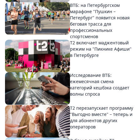
ВТБ: на Петербургском
марафоне "Пушкин –
Петербург" появится новая
беговая трасса для
профессиональных
спортсменов
Т2 включает маджентовый
режим на "Пикнике Афиши"
в Петербурге
Исследование ВТБ:
ежемесячная смена
категорий кешбэка создает
волны спроса
Т2 перезапускает программу
"Выгодно вместе" – теперь и
для абонентов других
операторов