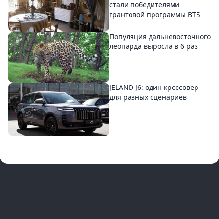
стали победителями
грантовой программы ВТБ
Популяция дальневосточного
леопарда выросла в 6 раз
JELAND J6: один кроссовер
для разных сценариев