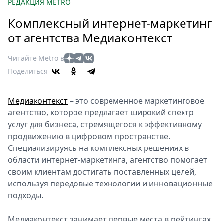
Петербург
РЕДАКЦИЯ METRO
Россия
Комплексный интернет-маркетинг
Мир
от агентства Медиаконтекст
Здоровье
Еда
Читайте Metro в
Туризм
Поделиться
Мода
Театр
Медиаконтекст
– это современное маркетинговое
Кино
агентство, которое предлагает широкий спектр
Афиша
услуг для бизнеса, стремящегося к эффективному
продвижению в цифровом пространстве.
Книги
Специализируясь на комплексных решениях в
Выставки
области интернет-маркетинга, агентство помогает
Пресс-
своим клиентам достигать поставленных целей,
релизы
используя передовые технологии и инновационные
О
подходы.
Metro
Медиаконтекст занимает первые места в рейтингах
Стримы