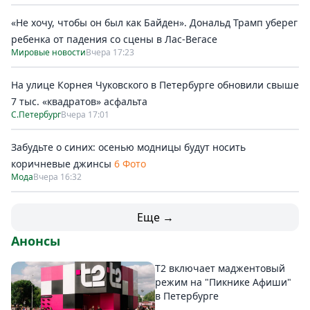
«Не хочу, чтобы он был как Байден». Дональд Трамп уберег
ребенка от падения со сцены в Лас-Вегасе
Мировые новости
Вчера 17:23
На улице Корнея Чуковского в Петербурге обновили свыше
7 тыс. «квадратов» асфальта
С.Петербург
Вчера 17:01
Забудьте о синих: осенью модницы будут носить
коричневые джинсы
6 Фото
Мода
Вчера 16:32
Еще →
Анонсы
Т2 включает маджентовый
режим на "Пикнике Афиши"
в Петербурге