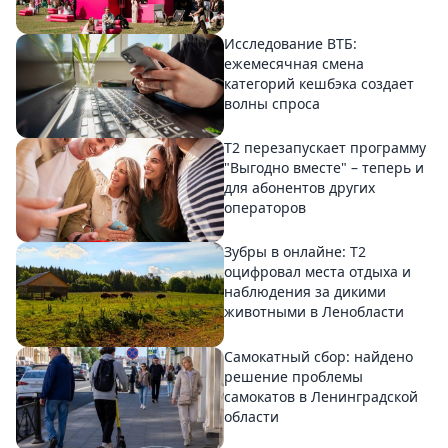
Исследование ВТБ:
ежемесячная смена
категорий кешбэка создает
волны спроса
Т2 перезапускает программу
"Выгодно вместе" – теперь и
для абонентов других
операторов
Зубры в онлайне: Т2
оцифровал места отдыха и
наблюдения за дикими
животными в Ленобласти
Самокатный сбор: найдено
решение проблемы
самокатов в Ленинградской
области