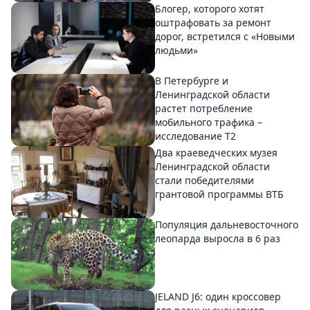
Блогер, которого хотят
оштрафовать за ремонт
дорог, встретился с «Новыми
людьми»
В Петербурге и
Ленинградской области
растет потребление
мобильного трафика –
исследование T2
Два краеведческих музея
Ленинградской области
стали победителями
грантовой программы ВТБ
Популяция дальневосточного
леопарда выросла в 6 раз
JELAND J6: один кроссовер