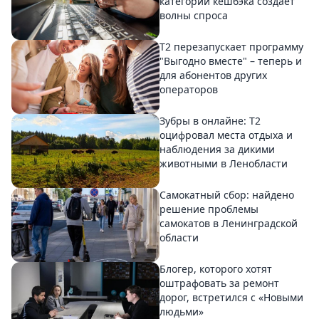
категорий кешбэка создает
волны спроса
Т2 перезапускает программу
"Выгодно вместе" – теперь и
для абонентов других
операторов
Зубры в онлайне: Т2
оцифровал места отдыха и
наблюдения за дикими
животными в Ленобласти
Самокатный сбор: найдено
решение проблемы
самокатов в Ленинградской
области
Блогер, которого хотят
оштрафовать за ремонт
дорог, встретился с «Новыми
людьми»