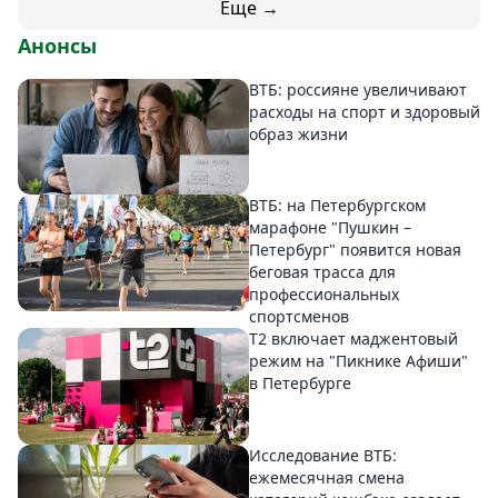
Еще →
Анонсы
ВТБ: россияне увеличивают
расходы на спорт и здоровый
образ жизни
ВТБ: на Петербургском
марафоне "Пушкин –
Петербург" появится новая
беговая трасса для
профессиональных
спортсменов
Т2 включает маджентовый
режим на "Пикнике Афиши"
в Петербурге
Исследование ВТБ:
ежемесячная смена