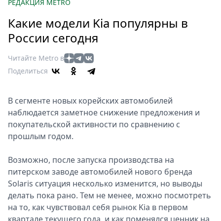
Петербург
РЕДАКЦИЯ METRO
Россия
Какие модели Kia популярны в
Мир
России сегодня
Здоровье
Еда
Читайте Metro в
Туризм
Поделиться
Мода
Театр
В сегменте новых корейских автомобилей
Кино
наблюдается заметное снижение предложения и
Афиша
покупательской активности по сравнению с
прошлым годом.
Книги
Выставки
Возможно, после запуска производства на
Пресс-
питерском заводе автомобилей нового бренда
релизы
Solaris ситуация несколько изменится, но выводы
О
делать пока рано. Тем не менее, можно посмотреть
Metro
на то, как чувствовал себя рынок Kia в первом
квартале текущего года, и как поменялся ценник на
Стримы