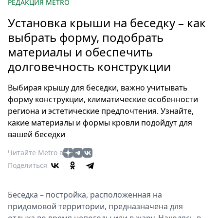
Петербург
РЕДАКЦИЯ METRO
Россия
Установка крыши на беседку – как
Мир
выбрать форму, подобрать
Здоровье
материалы и обеспечить
Еда
долговечность конструкции
Туризм
Мода
Выбирая крышу для беседки, важно учитывать
Театр
форму конструкции, климатические особенности
Кино
региона и эстетические предпочтения. Узнайте,
Афиша
какие материалы и формы кровли подойдут для
вашей беседки
Книги
Выставки
Читайте Metro в
Пресс-
Поделиться
релизы
О
Беседка – постройка, расположенная на
Metro
придомовой территории, предназначена для
Стримы