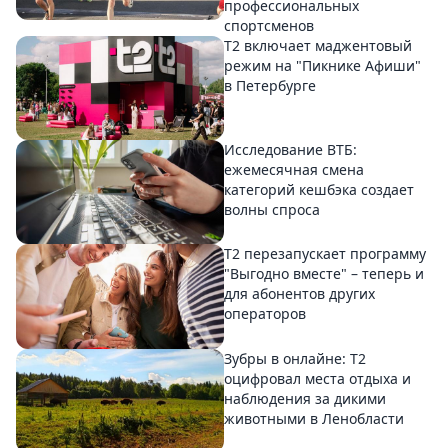
профессиональных
спортсменов
Т2 включает маджентовый
режим на "Пикнике Афиши"
в Петербурге
Исследование ВТБ:
ежемесячная смена
категорий кешбэка создает
волны спроса
Т2 перезапускает программу
"Выгодно вместе" – теперь и
для абонентов других
операторов
Зубры в онлайне: Т2
оцифровал места отдыха и
наблюдения за дикими
животными в Ленобласти