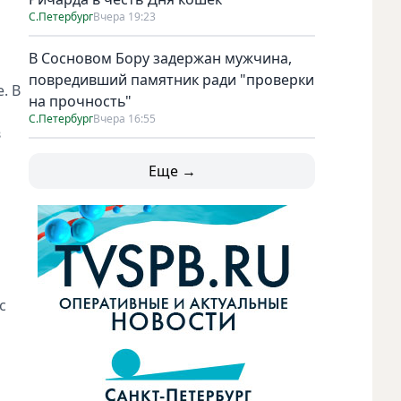
С.Петербург
Вчера 19:23
В Сосновом Бору задержан мужчина,
повредивший памятник ради "проверки
. В
на прочность"
С.Петербург
Вчера 16:55
в
Еще →
с