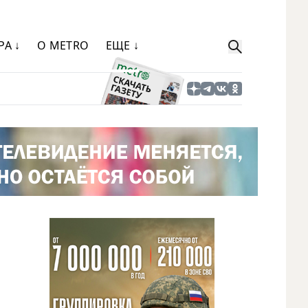
РА ↓
О METRO
ЕЩЕ ↓