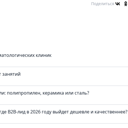
Поделиться
матологических клиник
т занятий
и: полипропилен, керамика или сталь?
где B2B-лид в 2026 году выйдет дешевле и качественнее?