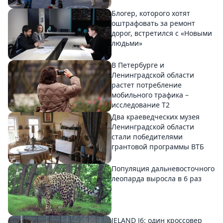
Блогер, которого хотят
оштрафовать за ремонт
дорог, встретился с «Новыми
людьми»
В Петербурге и
Ленинградской области
растет потребление
мобильного трафика –
исследование T2
Два краеведческих музея
Ленинградской области
стали победителями
грантовой программы ВТБ
Популяция дальневосточного
леопарда выросла в 6 раз
JELAND J6: один кроссовер