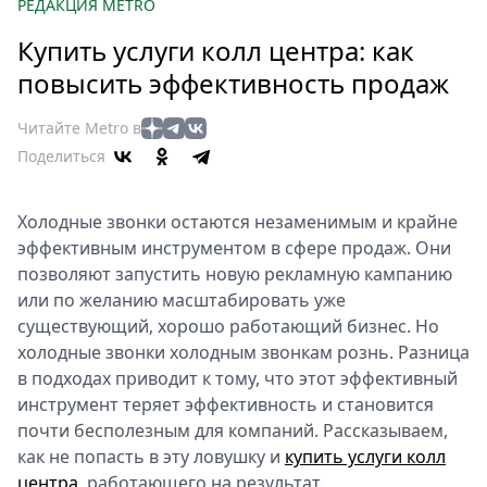
Петербург
РЕДАКЦИЯ METRO
Россия
Купить услуги колл центра: как
Мир
повысить эффективность продаж
Здоровье
Еда
Читайте Metro в
Туризм
Поделиться
Мода
Театр
Холодные звонки остаются незаменимым и крайне
Кино
эффективным инструментом в сфере продаж. Они
Афиша
позволяют запустить новую рекламную кампанию
или по желанию масштабировать уже
Книги
существующий, хорошо работающий бизнес. Но
Выставки
холодные звонки холодным звонкам рознь. Разница
Пресс-
в подходах приводит к тому, что этот эффективный
релизы
инструмент теряет эффективность и становится
О
почти бесполезным для компаний. Рассказываем,
Metro
как не попасть в эту ловушку и
купить услуги колл
центра
, работающего на результат.
Стримы