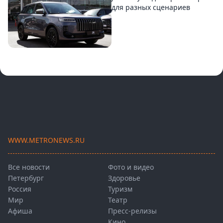
для разных сценариев
WWW.METRONEWS.RU
Все новости
Фото и видео
Петербург
Здоровье
Россия
Туризм
Мир
Театр
Афиша
Пресс-релизы
Кино