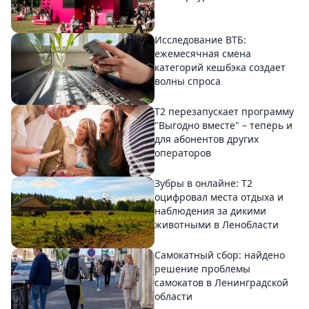
Исследование ВТБ:
ежемесячная смена
категорий кешбэка создает
волны спроса
Т2 перезапускает программу
"Выгодно вместе" – теперь и
для абонентов других
операторов
Зубры в онлайне: Т2
оцифровал места отдыха и
наблюдения за дикими
животными в Ленобласти
Самокатный сбор: найдено
решение проблемы
самокатов в Ленинградской
области