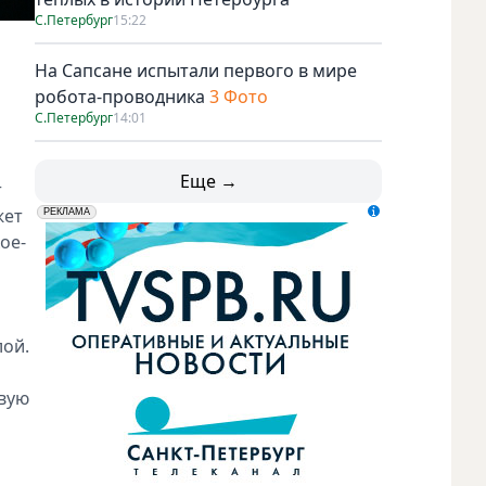
С.Петербург
15:22
На Сапсане испытали первого в мире
робота-проводника
3 Фото
С.Петербург
14:01
Еще →
т
жет
erid: LdtCK5udn
АО "ГАТР", ИНН: 7841320717
РЕКЛАМА
ое-
лой.
рвую