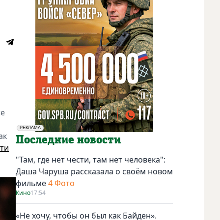
ые
РЕКЛАМА
ак
Социальная реклама
Последние новости
ти
"Там, где нет чести, там нет человека":
Даша Чаруша рассказала о своём новом
фильме
4 Фото
Кино
17:54
«Не хочу, чтобы он был как Байден».