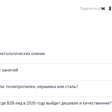
Поделиться
матологических клиник
т занятий
и: полипропилен, керамика или сталь?
где B2B-лид в 2026 году выйдет дешевле и качественнее?