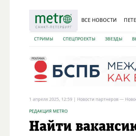
ВСЕ НОВОСТИ
ПЕТ
СТРИМЫ
СПЕЦПРОЕКТЫ
ЗВЕЗДЫ
В
erid: 2VfnxyFybV5
ПАО "Банк "Санкт-Петербург", ИНН: 7831000027
РЕКЛАМА
1 апреля 2025, 12:59
|
Новости партнеров —
Ново
РЕДАКЦИЯ METRO
Найти вакансию