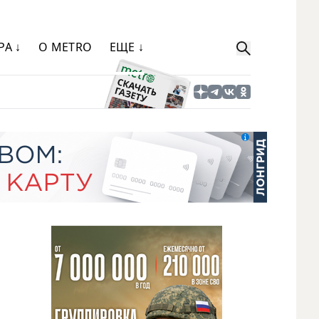
РА ↓
О METRO
ЕЩЕ ↓