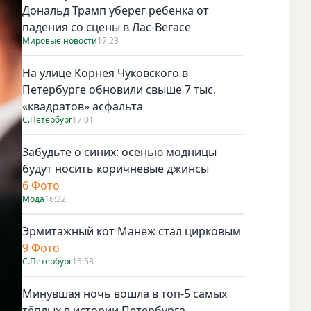
Дональд Трамп уберег ребенка от
падения со сцены в Лас-Вегасе
Мировые новости
17:23
На улице Корнея Чуковского в
Петербурге обновили свыше 7 тыс.
«квадратов» асфальта
С.Петербург
17:01
Забудьте о синих: осенью модницы
будут носить коричневые джинсы
6 Фото
Мода
16:32
Эрмитажный кот Манеж стал цирковым
9 Фото
С.Петербург
15:58
Минувшая ночь вошла в топ-5 самых
тёплых в истории Петербурга