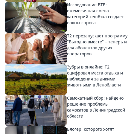
Исследование ВТБ:
ежемесячная смена
категорий кешбэка создает
волны спроса
Т2 перезапускает программу
"Выгодно вместе" – теперь и
для абонентов других
операторов
Зубры в онлайне: Т2
оцифровал места отдыха и
наблюдения за дикими
животными в Ленобласти
Самокатный сбор: найдено
решение проблемы
самокатов в Ленинградской
области
Блогер, которого хотят