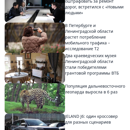
оштрафовать за ремонт
дорог, встретился с «Новыми
людьми»
В Петербурге и
Ленинградской области
растет потребление
мобильного трафика –
исследование T2
Два краеведческих музея
Ленинградской области
стали победителями
грантовой программы ВТБ
Популяция дальневосточного
леопарда выросла в 6 раз
JELAND J6: один кроссовер
для разных сценариев