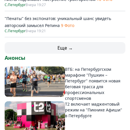
С.Петербург
Вчера 19:27
"Пенаты" без экспонатов: уникальный шанс увидеть
авторский замысел Репина
9 Фото
С.Петербург
Вчера 19:21
Еще →
Анонсы
ВТБ: на Петербургском
марафоне "Пушкин –
Петербург" появится новая
беговая трасса для
профессиональных
спортсменов
Т2 включает маджентовый
режим на "Пикнике Афиши"
в Петербурге