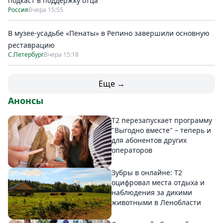
подкаст в поддержку отца
Россия
Вчера 15:55
В музее-усадьбе «Пенаты» в Репино завершили основную
реставрацию
С.Петербург
Вчера 15:18
Еще →
Анонсы
Т2 перезапускает программу
"Выгодно вместе" – теперь и
для абонентов других
операторов
Зубры в онлайне: Т2
оцифровал места отдыха и
наблюдения за дикими
животными в Ленобласти