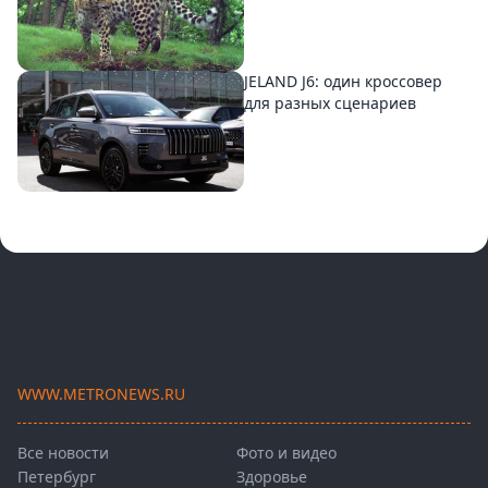
JELAND J6: один кроссовер
для разных сценариев
WWW.METRONEWS.RU
Все новости
Фото и видео
Петербург
Здоровье