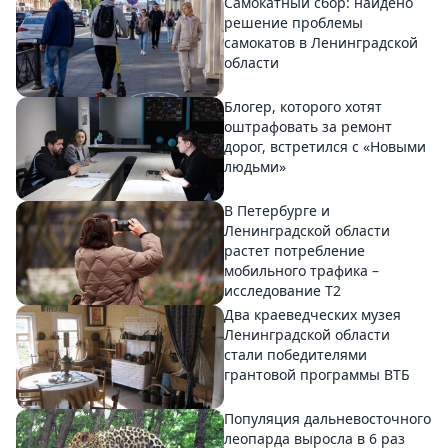
Самокатный сбор: найдено
решение проблемы
самокатов в Ленинградской
области
Блогер, которого хотят
оштрафовать за ремонт
дорог, встретился с «Новыми
людьми»
В Петербурге и
Ленинградской области
растет потребление
мобильного трафика –
исследование T2
Два краеведческих музея
Ленинградской области
стали победителями
грантовой программы ВТБ
Популяция дальневосточного
леопарда выросла в 6 раз