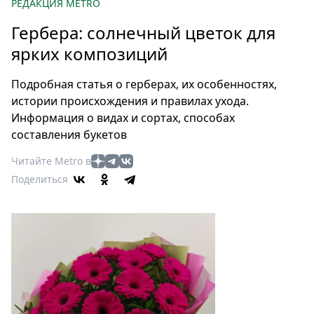
Петербург
РЕДАКЦИЯ METRO
Россия
Гербера: солнечный цветок для
Мир
ярких композиций
Здоровье
Еда
Подробная статья о герберах, их особенностях,
Туризм
истории происхождения и правилах ухода.
Мода
Информация о видах и сортах, способах
составления букетов
Театр
Кино
Читайте Metro в
Афиша
Поделиться
Книги
Выставки
Пресс-
релизы
О
Metro
Стримы