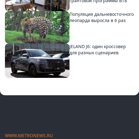
грантовой программы ВТБ
Популяция дальневосточного
леопарда выросла в 6 раз
JELAND J6: один кроссовер
для разных сценариев
WWW.METRONEWS.RU