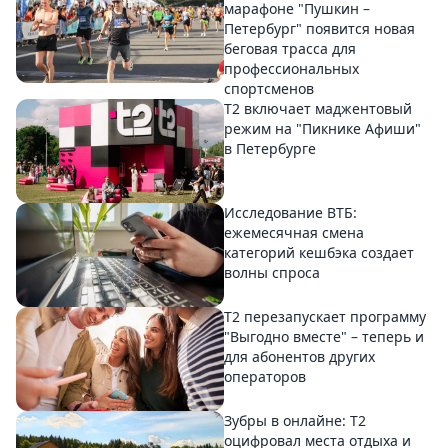
марафоне "Пушкин –
Петербург" появится новая
беговая трасса для
профессиональных
спортсменов
Т2 включает маджентовый
режим на "Пикнике Афиши"
в Петербурге
Исследование ВТБ:
ежемесячная смена
категорий кешбэка создает
волны спроса
Т2 перезапускает программу
"Выгодно вместе" – теперь и
для абонентов других
операторов
Зубры в онлайне: Т2
оцифровал места отдыха и