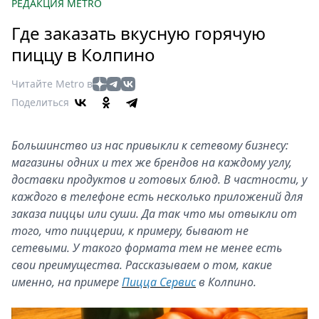
Петербург
РЕДАКЦИЯ METRO
Россия
Где заказать вкусную горячую
Мир
пиццу в Колпино
Здоровье
Еда
Читайте Metro в
Туризм
Поделиться
Мода
Театр
Большинство из нас привыкли к сетевому бизнесу:
Кино
магазины одних и тех же брендов на каждому углу,
Афиша
доставки продуктов и готовых блюд. В частности, у
каждого в телефоне есть несколько приложений для
Книги
заказа пиццы или суши. Да так что мы отвыкли от
Выставки
того, что пиццерии, к примеру, бывают не
Пресс-
сетевыми. У такого формата тем не менее есть
релизы
свои преимущества. Рассказываем о том, какие
О
именно, на примере
Пицца Сервис
в Колпино.
Metro
Стримы