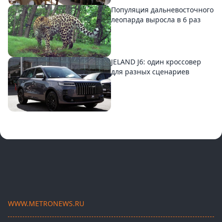
Популяция дальневосточного
леопарда выросла в 6 раз
JELAND J6: один кроссовер
для разных сценариев
WWW.METRONEWS.RU