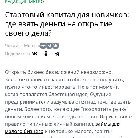
Петербург
РЕДАКЦИЯ METRO
Россия
Стартовый капитал для новичков:
Мир
где взять деньги на открытие
Здоровье
своего дела?
Еда
Туризм
Читайте Metro в
Мода
Поделиться
Театр
Кино
Открыть бизнес без вложений невозможно.
Афиша
Золотое правило гласит: чтобы что-то получить,
Книги
нужно что-то инвестировать. Но в тот момент,
когда появляется блестящая идея, будущие
Выставки
предприниматели задумываются над тем, где взять
Пресс-
деньги. Более того, желающие “позолотить ручку”
релизы
новым компаниям в очередь не стоят. Варианты как
О
правило типичные: личный капитал,
займы для
Metro
малого бизнеса
и не только малого, гранты,
Стримы