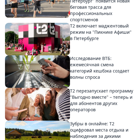
Петербург" появится новая
беговая трасса для
профессиональных
спортсменов
Т2 включает маджентовый
режим на "Пикнике Афиши"
в Петербурге
Исследование ВТБ:
ежемесячная смена
категорий кешбэка создает
волны спроса
Т2 перезапускает программу
"Выгодно вместе" – теперь и
для абонентов других
операторов
Зубры в онлайне: Т2
оцифровал места отдыха и
наблюдения за дикими