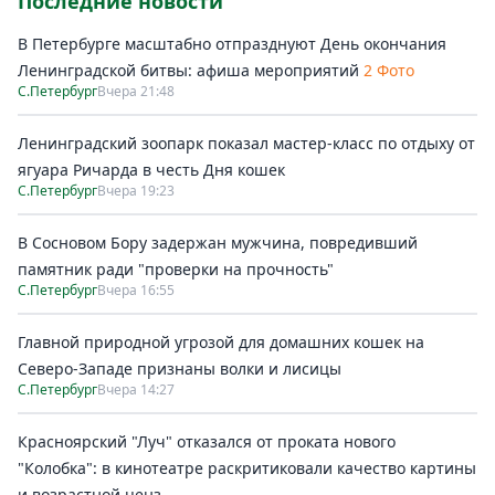
Последние новости
В Петербурге масштабно отпразднуют День окончания
Ленинградской битвы: афиша мероприятий
2 Фото
С.Петербург
Вчера 21:48
Ленинградский зоопарк показал мастер-класс по отдыху от
ягуара Ричарда в честь Дня кошек
С.Петербург
Вчера 19:23
В Сосновом Бору задержан мужчина, повредивший
памятник ради "проверки на прочность"
С.Петербург
Вчера 16:55
Главной природной угрозой для домашних кошек на
Северо-Западе признаны волки и лисицы
С.Петербург
Вчера 14:27
Красноярский "Луч" отказался от проката нового
"Колобка": в кинотеатре раскритиковали качество картины
и возрастной ценз