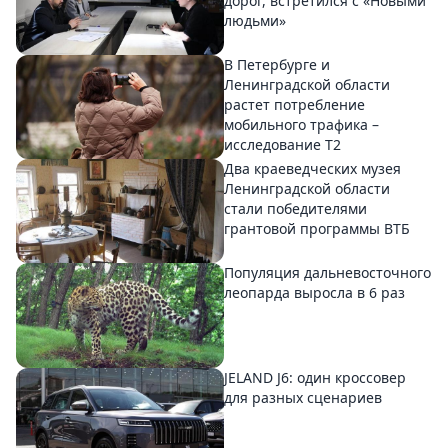
дорог, встретился с «Новыми
людьми»
В Петербурге и
Ленинградской области
растет потребление
мобильного трафика –
исследование T2
Два краеведческих музея
Ленинградской области
стали победителями
грантовой программы ВТБ
Популяция дальневосточного
леопарда выросла в 6 раз
JELAND J6: один кроссовер
для разных сценариев