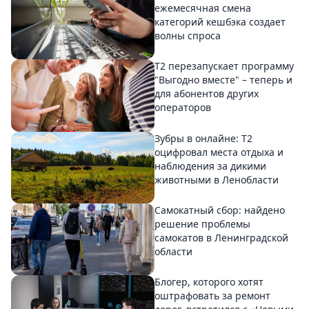
ежемесячная смена
категорий кешбэка создает
волны спроса
Т2 перезапускает программу
"Выгодно вместе" – теперь и
для абонентов других
операторов
Зубры в онлайне: Т2
оцифровал места отдыха и
наблюдения за дикими
животными в Ленобласти
Самокатный сбор: найдено
решение проблемы
самокатов в Ленинградской
области
Блогер, которого хотят
оштрафовать за ремонт