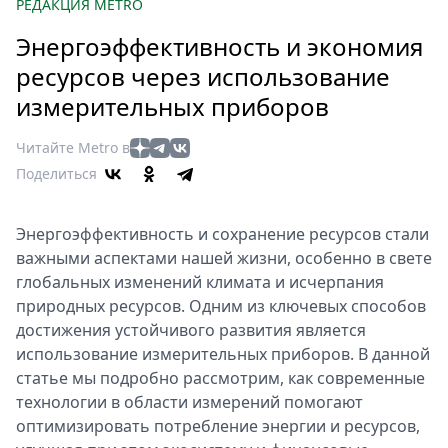
Петербург
РЕДАКЦИЯ METRO
Россия
Энергоэффективность и экономия
Мир
ресурсов через использование
Здоровье
измерительных приборов
Еда
Туризм
Читайте Metro в
Мода
Поделиться
Театр
Кино
Энергоэффективность и сохранение ресурсов стали
Афиша
важными аспектами нашей жизни, особенно в свете
Книги
глобальных изменений климата и исчерпания
природных ресурсов. Одним из ключевых способов
Выставки
достижения устойчивого развития является
Пресс-
использование измерительных приборов. В данной
релизы
статье мы подробно рассмотрим, как современные
О
технологии в области измерений помогают
Metro
оптимизировать потребление энергии и ресурсов,
Стримы