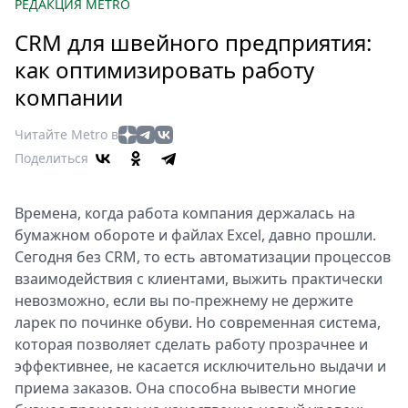
Петербург
РЕДАКЦИЯ METRO
Россия
CRM для швейного предприятия:
Мир
как оптимизировать работу
Здоровье
компании
Еда
Туризм
Читайте Metro в
Мода
Поделиться
Театр
Кино
Времена, когда работа компания держалась на
Афиша
бумажном обороте и файлах Excel, давно прошли.
Книги
Сегодня без CRM, то есть автоматизации процессов
взаимодействия с клиентами, выжить практически
Выставки
невозможно, если вы по-прежнему не держите
Пресс-
ларек по починке обуви. Но современная система,
релизы
которая позволяет сделать работу прозрачнее и
О
эффективнее, не касается исключительно выдачи и
Metro
приема заказов. Она способна вывести многие
Стримы