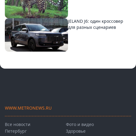
JELAND J6: один кроссовер
для разных сценариев
WWW.METRONEWS.RU
Все новости
Фото и видео
Петербург
Здоровье