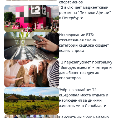
спортсменов
Т2 включает маджентовый
режим на "Пикнике Афиши"
в Петербурге
Исследование ВТБ:
ежемесячная смена
категорий кешбэка создает
волны спроса
Т2 перезапускает программу
"Выгодно вместе" – теперь и
для абонентов других
операторов
Зубры в онлайне: Т2
оцифровал места отдыха и
наблюдения за дикими
животными в Ленобласти
Самокатный сбор: найдено