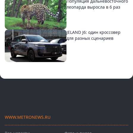
Популяция дальневосточного
леопарда выросла в 6 раз
JELAND J6: один кроссовер
для разных сценариев
WWW.METRONEWS.RU