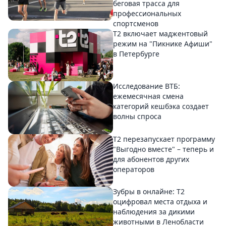
беговая трасса для
профессиональных
спортсменов
Т2 включает маджентовый
режим на "Пикнике Афиши"
в Петербурге
Исследование ВТБ:
ежемесячная смена
категорий кешбэка создает
волны спроса
Т2 перезапускает программу
"Выгодно вместе" – теперь и
для абонентов других
операторов
Зубры в онлайне: Т2
оцифровал места отдыха и
наблюдения за дикими
животными в Ленобласти