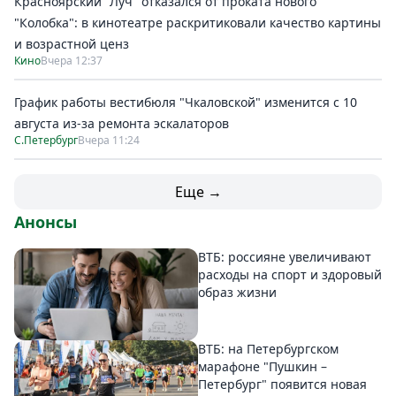
Красноярский "Луч" отказался от проката нового
"Колобка": в кинотеатре раскритиковали качество картины
и возрастной ценз
Кино
Вчера 12:37
График работы вестибюля "Чкаловской" изменится с 10
августа из-за ремонта эскалаторов
С.Петербург
Вчера 11:24
Еще →
Анонсы
ВТБ: россияне увеличивают
расходы на спорт и здоровый
образ жизни
ВТБ: на Петербургском
марафоне "Пушкин –
Петербург" появится новая