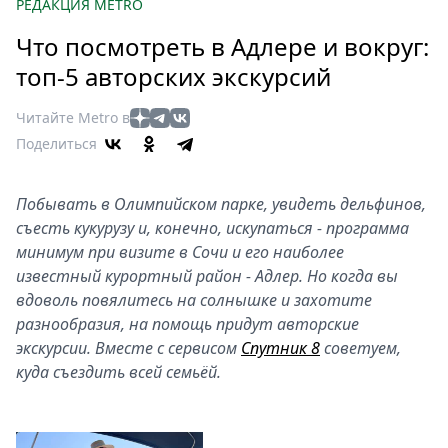
Петербург
РЕДАКЦИЯ METRO
Россия
Что посмотреть в Адлере и вокруг:
Мир
топ-5 авторских экскурсий
Здоровье
Еда
Читайте Metro в
Туризм
Поделиться
Мода
Театр
Побывать в Олимпийском парке, увидеть дельфинов,
Кино
съесть кукурузу и, конечно, искупаться - программа
Афиша
минимум при визите в Сочи и его наиболее
известный курортный район - Адлер. Но когда вы
Книги
вдоволь повялитесь на солнышке и захотите
Выставки
разнообразия, на помощь придут авторские
Пресс-
экскурсии. Вместе с сервисом
Спутник 8
советуем,
релизы
куда съездить всей семьёй.
О
Metro
Стримы