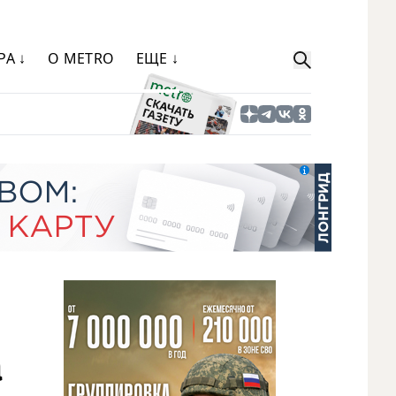
РА ↓
О METRO
ЕЩЕ ↓
а