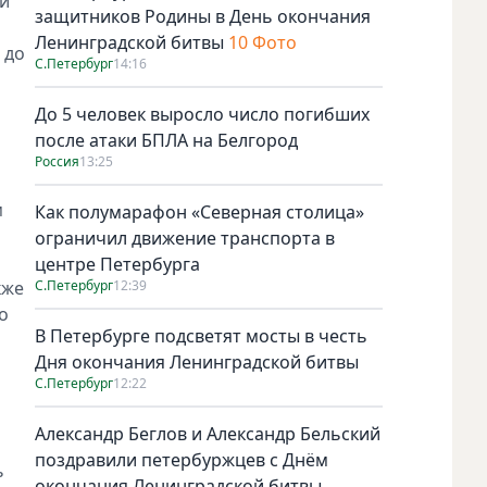
ий
защитников Родины в День окончания
Ленинградской битвы
10 Фото
 до
С.Петербург
14:16
До 5 человек выросло число погибших
после атаки БПЛА на Белгород
Россия
13:25
м
Как полумарафон «Северная столица»
ограничил движение транспорта в
центре Петербурга
кже
С.Петербург
12:39
о
В Петербурге подсветят мосты в честь
Дня окончания Ленинградской битвы
С.Петербург
12:22
Александр Беглов и Александр Бельский
поздравили петербуржцев с Днём
ь
окончания Ленинградской битвы