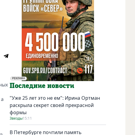
РЕКЛАМА
ных
Социальная реклама
Последние новости
"Уже 25 лет это не ем": Ирина Ортман
 а
раскрыла секрет своей прекрасной
формы
Звезды
15:11
В Петербурге почтили память