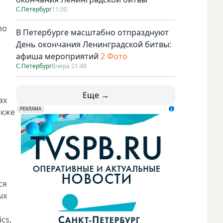
С.Петербург
11:30
по
В Петербурге масштабно отпразднуют
День окончания Ленинградской битвы:
афиша мероприятий
2 Фото
С.Петербург
Вчера 21:48
Еще →
ах
акже
erid: LdtCK5udn
АО "ГАТР", ИНН: 7841320717
РЕКЛАМА
ся
ых
и
cs,