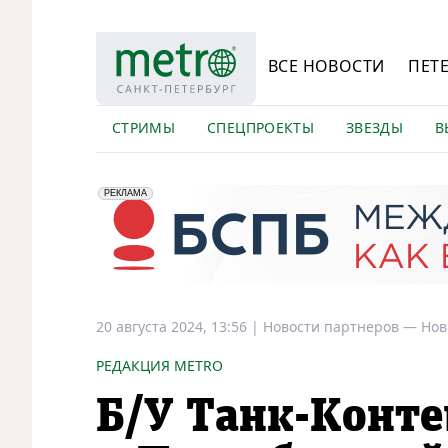
ВСЕ НОВОСТИ
ПЕТ
СТРИМЫ
СПЕЦПРОЕКТЫ
ЗВЕЗДЫ
В
erid: 2VfnxyFybV5
ПАО "Банк "Санкт-Петербург", ИНН: 7831000027
РЕКЛАМА
20 августа 2024, 13:56
|
Новости партнеров —
Нов
РЕДАКЦИЯ METRO
Б/У Танк-Конте