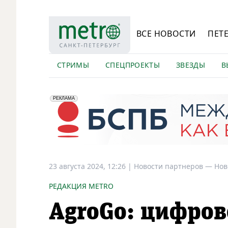
ВСЕ НОВОСТИ
ПЕТ
СТРИМЫ
СПЕЦПРОЕКТЫ
ЗВЕЗДЫ
В
erid: 2VfnxyFybV5
ПАО "Банк "Санкт-Петербург", ИНН: 7831000027
РЕКЛАМА
23 августа 2024, 12:26
|
Новости партнеров —
Нов
РЕДАКЦИЯ METRO
AgroGo: цифро