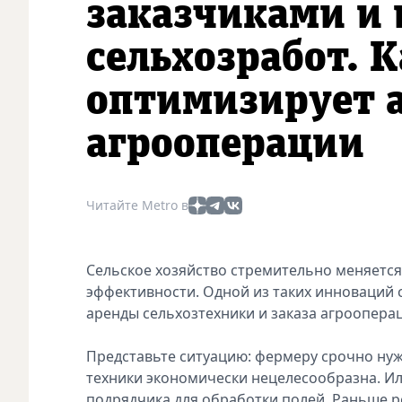
заказчиками и
сельхозработ. 
оптимизирует а
агрооперации
Читайте Metro в
Сельское хозяйство стремительно меняетс
эффективности. Одной из таких инноваций 
аренды сельхозтехники и заказа агроопера
Представьте ситуацию: фермеру срочно нуж
техники экономически нецелесообразна. Ил
подрядчика для обработки полей. Раньше ре