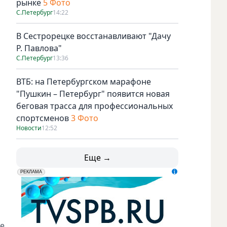
рынке
5 Фото
С.Петербург
14:22
В Сестрорецке восстанавливают "Дачу
Р. Павлова"
С.Петербург
13:36
ВТБ: на Петербургском марафоне
"Пушкин – Петербург" появится новая
беговая трасса для профессиональных
спортсменов
3 Фото
Новости
12:52
Еще →
erid: LdtCK5udn
АО "ГАТР", ИНН: 7841320717
РЕКЛАМА
ые