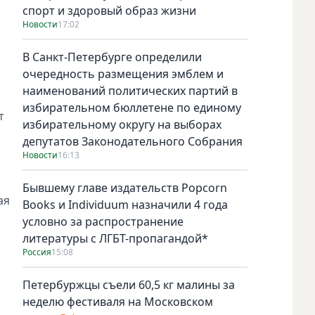
спорт и здоровый образ жизни
Новости
17:02
В Санкт-Петербурге определили
очередность размещения эмблем и
наименований политических партий в
избирательном бюллетене по единому
т
избирательному округу на выборах
депутатов Законодательного Собрания
Новости
16:13
Бывшему главе издательств Popcorn
ая
Books и Individuum назначили 4 года
условно за распространение
литературы с ЛГБТ-пропагандой*
Россия
15:08
Петербуржцы съели 60,5 кг малины за
неделю фестиваля на Московском