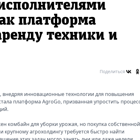
 исполнителями
Как платформа
ренду техники и
Поделиться
я, внедряя инновационные технологии для повышения
стала платформа AgroGo, призванная упростить процес
ций.
ен комбайн для уборки урожая, но покупка собственной
и крупному агрохолдингу требуется быстро найти
шение этих задач могло занять дни или даже недели.