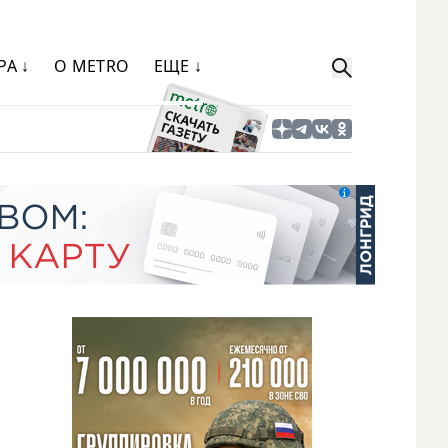
РА ↓
О METRO
ЕЩЕ ↓