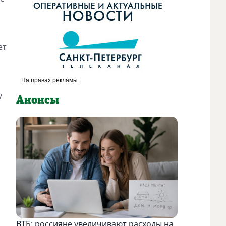
ет
у
Анонсы
ВТБ: россияне увеличивают расходы на