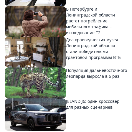
В Петербурге и
Ленинградской области
растет потребление
мобильного трафика –
исследование T2
Два краеведческих музея
Ленинградской области
стали победителями
грантовой программы ВТБ
Популяция дальневосточного
леопарда выросла в 6 раз
JELAND J6: один кроссовер
для разных сценариев