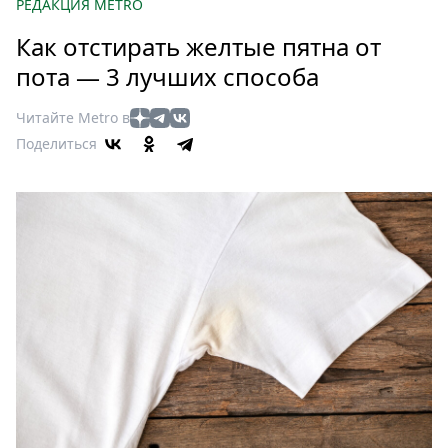
Петербург
РЕДАКЦИЯ METRO
Россия
Как отстирать желтые пятна от
Мир
пота — 3 лучших способа
Здоровье
Еда
Читайте Metro в
Туризм
Поделиться
Мода
Театр
Кино
Афиша
Книги
Выставки
Пресс-
релизы
О
Metro
Стримы