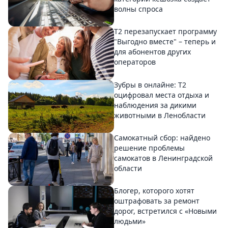
волны спроса
Т2 перезапускает программу
"Выгодно вместе" – теперь и
для абонентов других
операторов
Зубры в онлайне: Т2
оцифровал места отдыха и
наблюдения за дикими
животными в Ленобласти
Самокатный сбор: найдено
решение проблемы
самокатов в Ленинградской
области
Блогер, которого хотят
оштрафовать за ремонт
дорог, встретился с «Новыми
людьми»