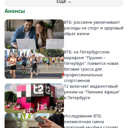
Еще →
Анонсы
ВТБ: россияне увеличивают
расходы на спорт и здоровый
образ жизни
ВТБ: на Петербургском
марафоне "Пушкин –
Петербург" появится новая
беговая трасса для
профессиональных
спортсменов
Т2 включает маджентовый
режим на "Пикнике Афиши"
в Петербурге
Исследование ВТБ:
ежемесячная смена
категорий кешбэка создает