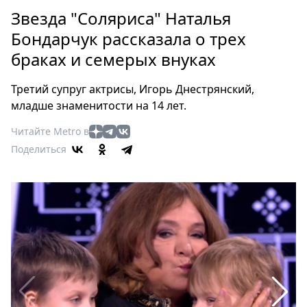
Петербург
Звезда "Соляриса" Наталья
Россия
Бондарчук рассказала о трех
Мир
браках и семерых внуках
Здоровье
Еда
Третий супруг актрисы, Игорь Днестрянский,
Туризм
младше знаменитости на 14 лет.
Мода
Читайте Metro в
Театр
Поделиться
Кино
Афиша
Книги
Выставки
Пресс-
релизы
О
Metro
Стримы