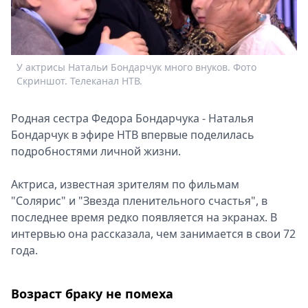
Спецпроекты
Звезды
Выборы
2026
У актрисы Натальи Бондарчук много внуков. Фото
Скачай
Скриншот. Телеканал НТВ.
Metro
Родная сестра Федора Бондарчука - Наталья
Бондарчук в эфире НТВ впервые поделилась
подробностями личной жизни.
Р
п
Актриса, известная зрителям по фильмам
Т
"Солярис" и "Звезда пленительного счастья", в
последнее время редко появляется на экранах. В
интервью она рассказала, чем занимается в свои 72
года.
Возраст браку не помеха