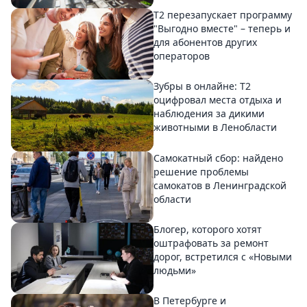
Т2 перезапускает программу
"Выгодно вместе" – теперь и
для абонентов других
операторов
Зубры в онлайне: Т2
оцифровал места отдыха и
наблюдения за дикими
животными в Ленобласти
Самокатный сбор: найдено
решение проблемы
самокатов в Ленинградской
области
Блогер, которого хотят
оштрафовать за ремонт
дорог, встретился с «Новыми
людьми»
В Петербурге и