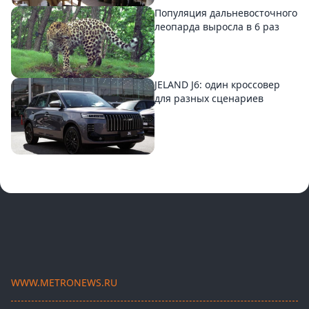
Популяция дальневосточного
леопарда выросла в 6 раз
JELAND J6: один кроссовер
для разных сценариев
WWW.METRONEWS.RU