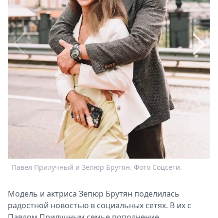
Спецпроекты
Звезды
Выборы
2026
Скачай
Metro
Павел Прилучный и Зепюр Брутян. Фото Соцсети.
Модель и актриса Зепюр Брутян поделилась
радостной новостью в социальных сетях. В их с
Павлом Прилучным семье пополнение.