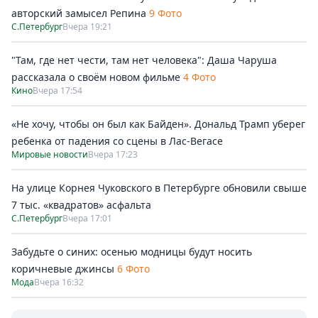
авторский замысел Репина
9 Фото
С.Петербург
Вчера 19:21
"Там, где нет чести, там нет человека": Даша Чаруша
рассказала о своём новом фильме
4 Фото
Кино
Вчера 17:54
«Не хочу, чтобы он был как Байден». Дональд Трамп уберег
ребенка от падения со сцены в Лас-Вегасе
Мировые новости
Вчера 17:23
На улице Корнея Чуковского в Петербурге обновили свыше
7 тыс. «квадратов» асфальта
С.Петербург
Вчера 17:01
Забудьте о синих: осенью модницы будут носить
коричневые джинсы
6 Фото
Мода
Вчера 16:32