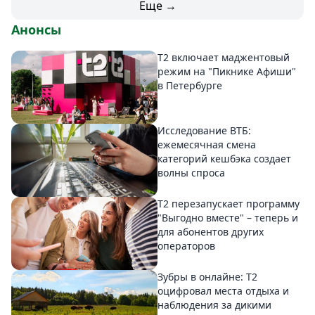
Еще →
Анонсы
Т2 включает маджентовый
режим на "Пикнике Афиши"
в Петербурге
Исследование ВТБ:
ежемесячная смена
категорий кешбэка создает
волны спроса
Т2 перезапускает программу
"Выгодно вместе" – теперь и
для абонентов других
операторов
Зубры в онлайне: Т2
оцифровал места отдыха и
наблюдения за дикими