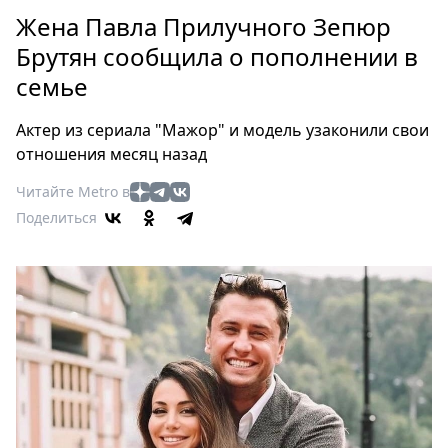
Петербург
Жена Павла Прилучного Зепюр
Россия
Брутян сообщила о пополнении в
Мир
семье
Здоровье
Еда
Актер из сериала "Мажор" и модель узаконили свои
Туризм
отношения месяц назад
Мода
Читайте Metro в
Театр
Поделиться
Кино
Афиша
Книги
Выставки
Пресс-
релизы
О
Metro
Стримы