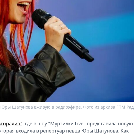
Юры Шатунова вживую в радиоэфире. Фото из архива ГПМ Рад
вторадио"
, где в шоу "Мурзилки Live" представила новую
которая входила в репертуар певца Юры Шатунова. Как