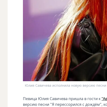
Юлия Савичева исполнила новую версию песни 
Певица Юлия Савичева пришла в гости к
"А
версию песни "Я перессорился с дождём", 