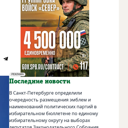
РЕКЛАМА
Социальная реклама
Последние новости
В Санкт-Петербурге определили
очередность размещения эмблем и
наименований политических партий в
избирательном бюллетене по единому
избирательному округу на выборах
депутатов Законодательного Собрания