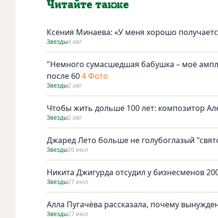
Читайте также
Ксения Минаева: «У меня хорошо получаетс
Звезды
4 авг
"Немного сумасшедшая бабушка – моё амплу
после 60
4 Фото
Звезды
2 авг
Чтобы жить дольше 100 лет: композитор Ал
Звезды
2 авг
Джаред Лето больше не голубоглазый "свят
Звезды
30 июл
Никита Джигурда отсудил у бизнесменов 200
Звезды
27 июл
Алла Пугачёва рассказала, почему вынужден
Звезды
27 июл