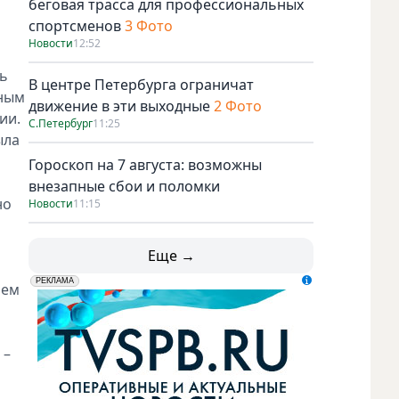
беговая трасса для профессиональных
спортсменов
3 Фото
Новости
12:52
сь
В центре Петербурга ограничат
тным
движение в эти выходные
2 Фото
ии.
С.Петербург
11:25
ыла
Гороскоп на 7 августа: возможны
внезапные сбои и поломки
но
Новости
11:15
Еще →
erid: LdtCK5udn
АО "ГАТР", ИНН: 7841320717
РЕКЛАМА
ием
 –