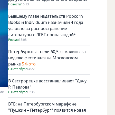
Новости
16:13
Бывшему главе издательств Popcorn
Books и Individuum назначили 4 года
условно за распространение
литературы с ЛГБТ-пропагандой*
Россия
15:08
Петербуржцы съели 60,5 кг малины за
неделю фестиваля на Московском
рынке
5 Фото
С.Петербург
14:22
В Сестрорецке восстанавливают "Дачу
Р. Павлова"
ио
С.Петербург
13:36
ВТБ: на Петербургском марафоне
"Пушкин – Петербург" появится новая