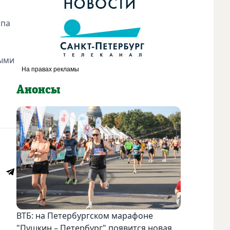
ипа
ными
Анонсы
ВТБ: на Петербургском марафоне
"Пушкин – Петербург" появится новая