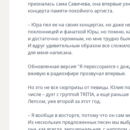
призналась сама Савичева, она впервые узн
концерта памяти покойного артиста.
– Юра пел ее на своих концертах, но даже не
поклонницей и фанаткой Юры, но помню, ка
и достаточно скромным, но мне трудно был
И вдруг удивительным образом все сложилос
для меня написана.
Обновленная версия "Я перессорился с дож
вживую в радиоэфире прозвучал впервые.
Но это не все сюрпризы от певицы. Юлия п
числе – дуэт с группой TRITIA, а ещё раньш
Лепсом, уже второй за этот год.
– Я вообще в восторге, потому что он сам м
Из нескольких предложенных песен мы выб
она, как всегда, эмоциональная, с напором,