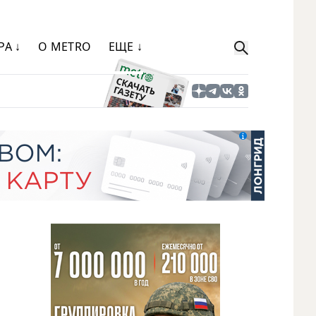
РА ↓
О METRO
ЕЩЕ ↓