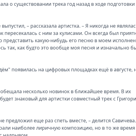
ала о существовании трека год назад в ходе подготовки
 выпустил, – рассказала артистка. – Я никогда не являла
к пересекалась с ним за кулисами. Он всегда был прия
о представить какую-нибудь его песню в моем исполнен
ь так, как будто это вообще моя песня и изначально б
дём" появилась на цифровых площадках ещё в августе, 
ообещала несколько новинок в ближайшее время. В их
е будет знаковый для артистки совместный трек с Григор
не предложил еще раз спеть вместе, – делится Савичева.
рали наиболее лиричную композицию, но в то же время
 с надрывом.