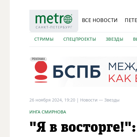
ВСЕ НОВОСТИ
ПЕТ
СТРИМЫ
СПЕЦПРОЕКТЫ
ЗВЕЗДЫ
В
erid: 2VfnxyFybV5
ПАО "Банк "Санкт-Петербург", ИНН: 7831000027
РЕКЛАМА
26 ноября 2024, 19:20
|
Новости —
Звезды
ИНГА СМИРНОВА
"Я в восторге!"