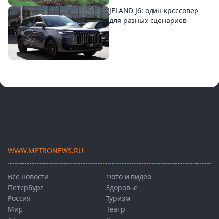
JELAND J6: один кроссовер
для разных сценариев
WWW.METRONEWS.RU
Все новости
Фото и видео
Петербург
Здоровье
Россия
Туризм
Мир
Театр