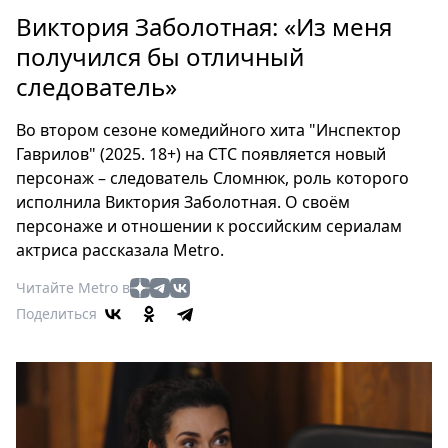
Петербург
Виктория Заболотная: «Из меня
Россия
получился бы отличный
Мир
следователь»
Здоровье
Еда
Во втором сезоне комедийного хита "Инспектор
Туризм
Гаврилов" (2025. 18+) на СТС появляется новый
Мода
персонаж – следователь Сломнюк, роль которого
Театр
исполнила Виктория Заболотная. О своём
Кино
персонаже и отношении к российским сериалам
актриса рассказала Metro.
Афиша
Книги
Читайте Metro в
Выставки
Поделиться
Пресс-
релизы
О
Metro
Стримы