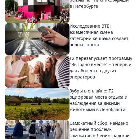
в Петербурге
Исследование ВТБ:
ежемесячная смена
категорий кешбэка создает
волны спроса
Т2 перезапускает программу
"Выгодно вместе" – теперь и
для абонентов других
операторов
Зубры в онлайне: Т2
оцифровал места отдыха и
наблюдения за дикими
животными в Ленобласти
Самокатный сбор: найдено
решение проблемы
самокатов в Ленинградской