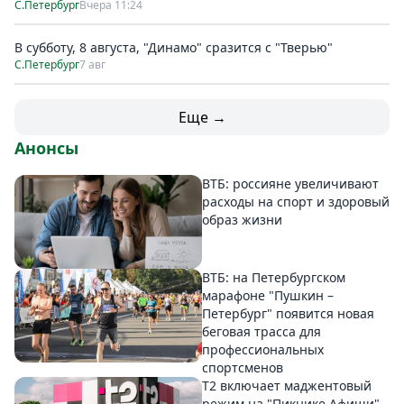
С.Петербург
Вчера 11:24
В субботу, 8 августа, "Динамо" сразится с "Тверью"
С.Петербург
7 авг
Еще →
Анонсы
ВТБ: россияне увеличивают
расходы на спорт и здоровый
образ жизни
ВТБ: на Петербургском
марафоне "Пушкин –
Петербург" появится новая
беговая трасса для
профессиональных
спортсменов
Т2 включает маджентовый
режим на "Пикнике Афиши"