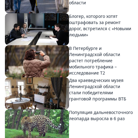
области
Блогер, которого хотят
оштрафовать за ремонт
дорог, встретился с «Новыми
людьми»
В Петербурге и
Ленинградской области
растет потребление
мобильного трафика –
исследование T2
Два краеведческих музея
Ленинградской области
стали победителями
грантовой программы ВТБ
Популяция дальневосточного
леопарда выросла в 6 раз