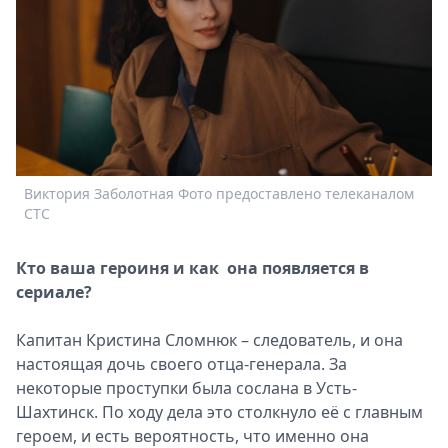
Спецпроекты
Звезды
Выборы
2026
Скачай
Metro
Виктория Заболотная Фото предоставлено телеканалом
СТС
Кто ваша героиня и как она появляется в
сериале?
Капитан Кристина Сломнюк – следователь, и она
настоящая дочь своего отца-генерала. За
некоторые проступки была сослана в Усть-
Шахтинск. По ходу дела это столкнуло её с главным
героем, и есть вероятность, что именно она