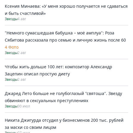
Ксения Минаева: «У меня хорошо получается не сдаваться
и быть счастливой»
Звезды
4 авг
"Немного сумасшедшая бабушка – моё амплуа": Роза
Сябитова рассказала про семью и личную жизнь после 60
4 Фото
Звезды
2 авг
Чтобы жить дольше 100 лет: композитор Александр
Зацепин описал простую диету
Звезды
2 авг
Джаред Лето больше не голубоглазый "святоша". Звезду
обвиняют в сексуальных преступлениях
Звезды
30 июл
Никита Джигурда отсудил у бизнесменов 200 тыс. рублей
за маски со своим лицом
Звезды
27 июл