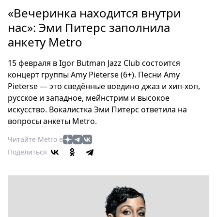
Петербург
«Вечеринка находится внутри
Россия
нас»: Эми Питерс заполнила
Мир
анкету Metro
Здоровье
Еда
15 февраля в Igor Butman Jazz Club состоится
Туризм
концерт группы Amy Pieterse (6+). Песни Amy
Мода
Pieterse — это сведённые воедино джаз и хип-хоп,
Театр
русское и западное, мейнстрим и высокое
Кино
искусство. Вокалистка Эми Питерс ответила на
вопросы анкеты Metro.
Афиша
Книги
Читайте Metro в
Выставки
Поделиться
Пресс-
релизы
О
Metro
Стримы