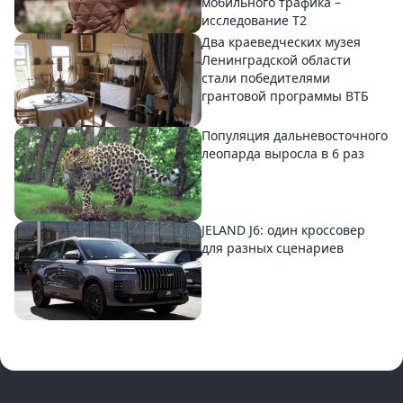
мобильного трафика –
исследование T2
Два краеведческих музея
Ленинградской области
стали победителями
грантовой программы ВТБ
Популяция дальневосточного
леопарда выросла в 6 раз
JELAND J6: один кроссовер
для разных сценариев