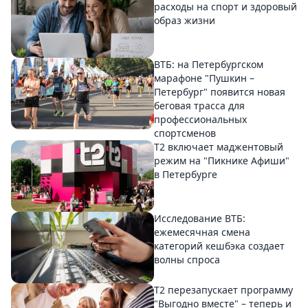
расходы на спорт и здоровый
образ жизни
ВТБ: на Петербургском
марафоне "Пушкин –
Петербург" появится новая
беговая трасса для
профессиональных
спортсменов
Т2 включает маджентовый
режим на "Пикнике Афиши"
в Петербурге
Исследование ВТБ:
ежемесячная смена
категорий кешбэка создает
волны спроса
Т2 перезапускает программу
"Выгодно вместе" – теперь и