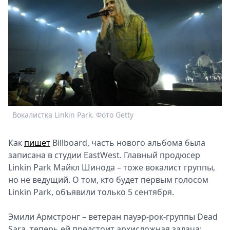
Спецпроекты
Звезды
Выборы
2026
Скачай
Metro
Вокалистка Linkin Park. Фото Getty
Как
пишет
Billboard, часть нового альбома была
записана в студии EastWest. Главный продюсер
Linkin Park Майкл Шинода – тоже вокалист группы,
но не ведущий. О том, кто будет первым голосом
Linkin Park, объявили только 5 сентября.
Эмили Армстронг – ветеран пауэр-рок-группы Dead
Sara, теперь ей предстоит архисложная задача: