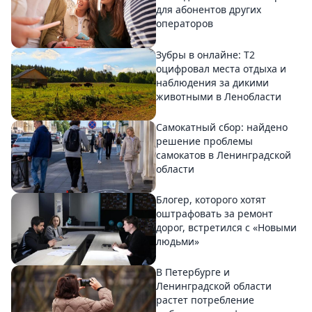
для абонентов других
операторов
Зубры в онлайне: Т2
оцифровал места отдыха и
наблюдения за дикими
животными в Ленобласти
Самокатный сбор: найдено
решение проблемы
самокатов в Ленинградской
области
Блогер, которого хотят
оштрафовать за ремонт
дорог, встретился с «Новыми
людьми»
В Петербурге и
Ленинградской области
растет потребление