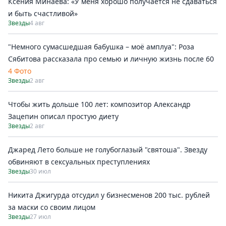
Ксения Минаева: «У меня хорошо получается не сдаваться
и быть счастливой»
Звезды
4 авг
"Немного сумасшедшая бабушка – моё амплуа": Роза
Сябитова рассказала про семью и личную жизнь после 60
4 Фото
Звезды
2 авг
Чтобы жить дольше 100 лет: композитор Александр
Зацепин описал простую диету
Звезды
2 авг
Джаред Лето больше не голубоглазый "святоша". Звезду
обвиняют в сексуальных преступлениях
Звезды
30 июл
Никита Джигурда отсудил у бизнесменов 200 тыс. рублей
за маски со своим лицом
Звезды
27 июл