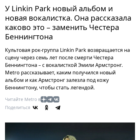
Петербург
У Linkin Park новый альбом и
Россия
новая вокалистка. Она рассказала
Мир
каково это – заменить Честера
Здоровье
Беннингтона
Еда
Туризм
Культовая рок-группа Linkin Park возвращается на
Мода
сцену через семь лет после смерти Честера
Театр
Беннингтона – с вокалисткой Эмили Армстронг.
Кино
Metro рассказывает, каким получился новый
Афиша
альбом и как Армстронг залезла под кожу
Книги
Беннингтону, чтобы стать легендой.
Выставки
Читайте Metro в
Пресс-
Поделиться
релизы
О
Metro
Стримы