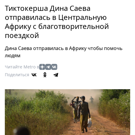
Петербург
Тиктокерша Дина Саева
Россия
отправилась в Центральную
Мир
Африку с благотворительной
Здоровье
поездкой
Еда
Туризм
Дина Саева отправилась в Африку чтобы помочь
Мода
людям
Театр
Читайте Metro в
Кино
Поделиться
Афиша
Книги
Выставки
Пресс-
релизы
О
Metro
Стримы