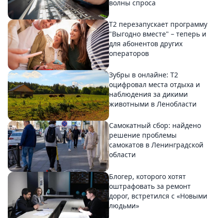
волны спроса
Т2 перезапускает программу
"Выгодно вместе" – теперь и
для абонентов других
операторов
Зубры в онлайне: Т2
оцифровал места отдыха и
наблюдения за дикими
животными в Ленобласти
Самокатный сбор: найдено
решение проблемы
самокатов в Ленинградской
области
Блогер, которого хотят
оштрафовать за ремонт
дорог, встретился с «Новыми
людьми»